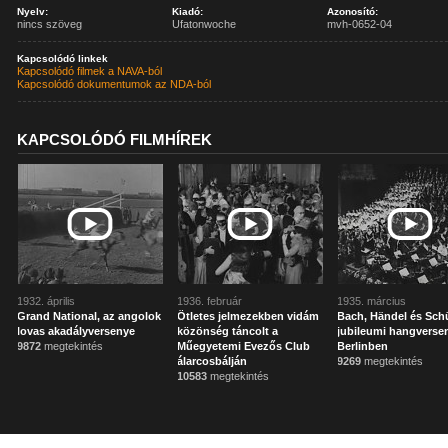
Nyelv:
Kiadó:
Azonosító:
nincs szöveg
Ufatonwoche
mvh-0652-04
Kapcsolódó linkek
Kapcsolódó filmek a NAVA-ból
Kapcsolódó dokumentumok az NDA-ból
KAPCSOLÓDÓ FILMHÍREK
1932. április
1936. február
1935. március
Grand National, az angolok
Ötletes jelmezekben vidám
Bach, Händel és Sch
lovas akadályversenye
közönség táncolt a
jubileumi hangverse
9872
megtekintés
Műegyetemi Evezős Club
Berlinben
álarcosbálján
9269
megtekintés
10583
megtekintés