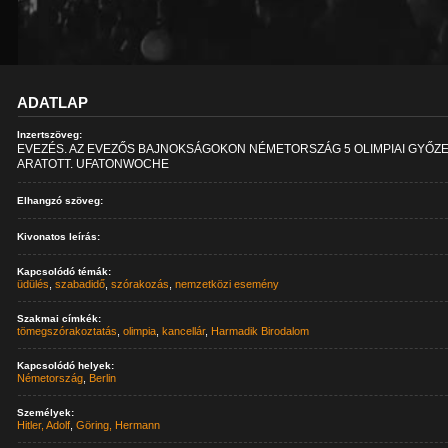
ADATLAP
Inzertszöveg:
EVEZÉS. AZ EVEZŐS BAJNOKSÁGOKON NÉMETORSZÁG 5 OLIMPIAI GYŐZ
ARATOTT. UFATONWOCHE
Elhangzó szöveg:
Kivonatos leírás:
Kapcsolódó témák:
üdülés
,
szabadidő
,
szórakozás
,
nemzetközi esemény
Szakmai címkék:
tömegszórakoztatás
,
olimpia
,
kancellár
,
Harmadik Birodalom
Kapcsolódó helyek:
Németország
,
Berlin
Személyek:
Hitler, Adolf
,
Göring, Hermann