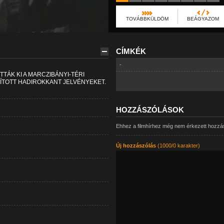
TOVÁBBKÜLDÖM
BEÁGYAZOM
CÍMKÉK
-
ÁK KI A MARCZIBÁNYI-TÉRI
ÍTOTT HADIROKKANT JELVÉNYEKET.
HOZZÁSZÓLÁSOK
Ehhez a filmhírhez még nem érkezett hozzá
Új hozzászólás
(1000/0 karakter)