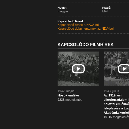
Nyelv:
Kiadó:
magyar
MFI
Kapcsolódó linkek
Kapcsolódó filmek a NAVA-ból
Kapcsolódó dokumentumok az NDA-ból
KAPCSOLÓDÓ FILMHÍREK
1942. május
1943. július
Hősök emléke
Az 1919. évi
9238
megtekintés
ellenforradalom 
halottai emlékm
leleplezése a Lu
Akadémia kertjé
10115
megtekinté