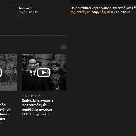
Ha a filmhírrel kapcsolatban szeretné közzé
Azonosító:
mvh-0429-01
regisztráljon
, vagy
lépjen be
az oldalra.
1947. február
Emléktábla avatás a
hősi
Böszörmény úti
űvének
rendőrlaktanyában
dovika
11318
megtekintés
ben
s