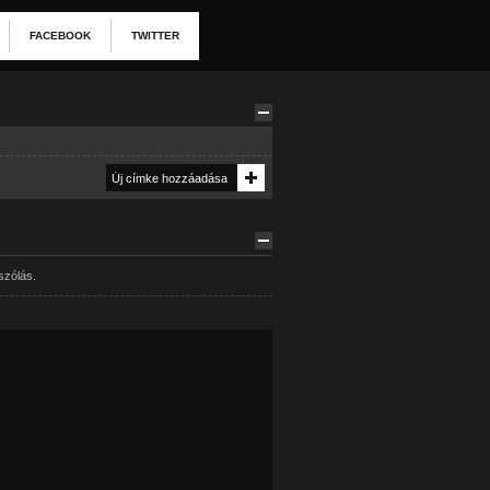
FACEBOOK
TWITTER
szólás.