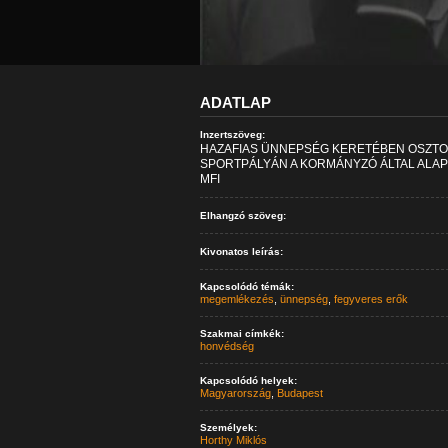
ADATLAP
Inzertszöveg:
HAZAFIAS ÜNNEPSÉG KERETÉBEN OSZTOTT
SPORTPÁLYÁN A KORMÁNYZÓ ÁLTAL ALAP
MFI
Elhangzó szöveg:
Kivonatos leírás:
Kapcsolódó témák:
megemlékezés
,
ünnepség
,
fegyveres erők
Szakmai címkék:
honvédség
Kapcsolódó helyek:
Magyarország
,
Budapest
Személyek:
Horthy Miklós