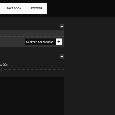
FACEBOOK
TWITTER
szólás.