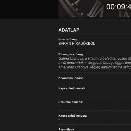
ADATLAP
Inzertszöveg:
BARÁTI HÍRADÓKBÓL
Elhangzó szöveg:
Galina Ulanova, a világhírű balett-táncosnő 3
az új nemzedéket. Megható ünnepséggel fejez
amelyben Ulanova végleg elbúcsúzott a színp
Kivonatos leírás:
Kapcsolódó témák:
-
Szakmai címkék:
-
Kapcsolódó helyek:
-
Személyek: