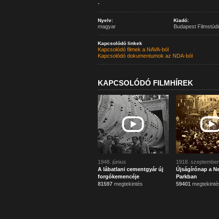
-
Nyelv:
Kiadó:
magyar
Budapest Filmstúdi
Kapcsolódó linkek
Kapcsolódó filmek a NAVA-ból
Kapcsolódó dokumentumok az NDA-ból
KAPCSOLÓDÓ FILMHÍREK
1948. június
1918. szeptember
A lábatlani cementgyár új
Újságírónap a N
forgókemencéje
Parkban
81597
megtekintés
59401
megtekinté