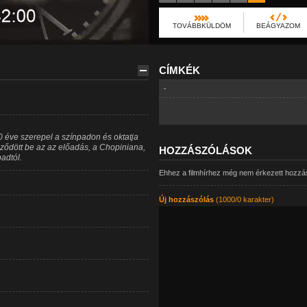
TOVÁBBKÜLDÖM
BEÁGYAZOM
CÍMKÉK
-
0 éve szerepel a színpadon és oktatja
ődött be az az előadás, a Chopiniana,
HOZZÁSZÓLÁSOK
adtól.
Ehhez a filmhírhez még nem érkezett hozzá
Új hozzászólás
(1000/0 karakter)