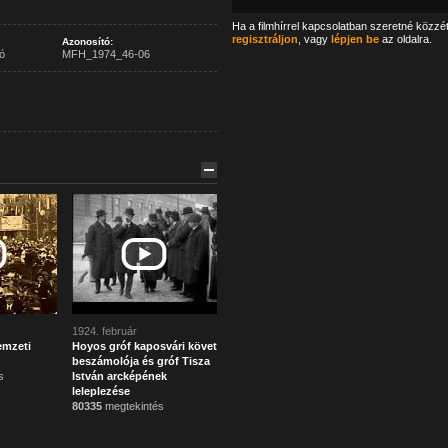
Ha a filmhírrel kapcsolatban szeretné közzé
regisztráljon
, vagy
lépjen be
az oldalra.
Azonosító:
ó
MFH_1974_46-06
1924. február
emzeti
Hoyos gróf kaposvári követ
beszámolója és gróf Tisza
s
István arcképének
leleplezése
80335
megtekintés