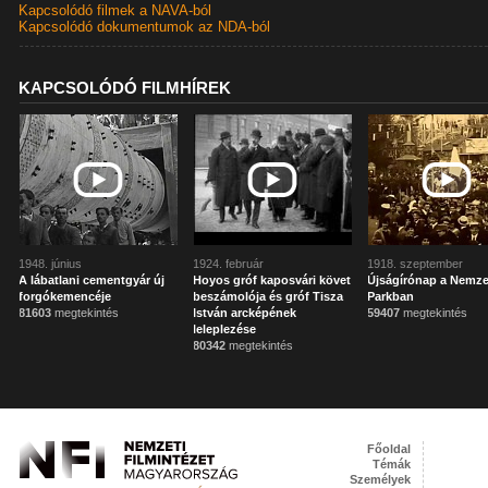
Kapcsolódó filmek a NAVA-ból
Kapcsolódó dokumentumok az NDA-ból
KAPCSOLÓDÓ FILMHÍREK
1948. június
1924. február
1918. szeptember
A lábatlani cementgyár új
Hoyos gróf kaposvári követ
Újságírónap a Nemze
forgókemencéje
beszámolója és gróf Tisza
Parkban
81603
megtekintés
István arcképének
59407
megtekintés
leleplezése
80342
megtekintés
Főoldal
Témák
Személyek