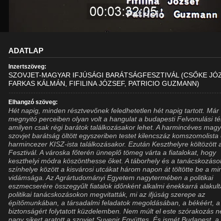
ADATLAP
Inzertszöveg:
SZOVJET-MAGYAR IFJÚSÁGI BARÁTSÁGFESZTIVÁL (CSŐKE JÓZ
FARKAS KÁLMÁN, FIFILINA JÓZSEF, PATRICIO GUZMANN)
Elhangzó szöveg:
Hét napig, minden résztvevőnek feledhetetlen hét napig tartott. Már
megnyitó perceiben olyan volt a hangulat a budapesti Felvonulási té
amilyen csak régi barátok találkozásakor lehet. A harmincéves magy
szovjet barátság öltött egyszeriben testet kilencszáz komszomolista
harmincezer KISZ-ista találkozásakor. Ezután Keszthelyre költözött 
Fesztivál. A városka főterén ünneplő tömeg várta a fiatalokat, hogy
keszthelyi módra köszönthesse őket. A táborhely és a tanácskozáso
színhelye között a kisvárosi utcákat három napon át töltötte be a mi
vidámsága. Az Agrártudományi Egyetem nagytermében a politikai
eszmecserére összegyűlt fiatalok időnként alkalmi énekkarrá alakult
politikai tanácskozásokon megvitatták, mi az ifjúság szerepe az
építőmunkában, a társadalmi feladatok megoldásában, a békéért, a
biztonságért folytatott küzdelemben. Nem múlt el este szórakozás né
nagy sikert aratott a szovjet Suvenir Együttes. És ismét Budapest, a