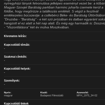
nyíregyházi lányok felvonulása jelképes eseményt vezet be: a kőbá
Magyar-Szovjet Barátság parkban harminc juharfa csemete kerül a
földbe, hogy megőrizze a találkozás emlékét. S végül a fesztivál
emlékezetes búcsúestje: a csillebérci Béke- és Barátság Úttörőtábo
"Druzsba - "Barátság" - e két szó prózában és dalban egyaránt sok
hangzott el ez alatt a hét nap alatt. És még egy harmadik is: Doszvi
- "Viszontlátásra" két év múlva Moszkvában.
Kivonatos leírás:
Kapcsolódó témák:
-
Szakmai címkék:
-
Kapcsolódó helyek:
-
Személyek:
-
Nyelv:
Kiadó:
Azonosító:
magyar
Budapest Filmstúdió
MFH_1975_34-02
Kapcsolódó linkek