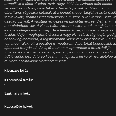
termelik ki a fákat. A kőris, nyár, tölgy, bükk és számos más fafajta
keresett exportcikk, de értékes a hazai faiparnak is. Mielőtt a víz
elborítaná, régészek kutatják át a leendő meder talaját. A vidék ősid
fogva lakott, számos lelet tanúskodik a múltról. A kanyargós Tisza v
gazdag víz volt. A mostani rendezés visszaállítja régi rendjét, ami m
már eltűnőben volt. A vízzel elárasztott részeken máris megjelent a
és a különleges madárvilág. De a leendő tó legfőbb jelentősége az,
áradás idején megfoghatóvá lesz a nagy víz, szárazság idején pedi
hazánk egyharmada, a legszárazabb vidék válik öntözhetővé. És aho
van meg halak, ott a pecabot is megterem. A partokat benépesítik a
újdonsült horgászok. Az új tó mentén szaporodnak a messziről jött
turisták. A most még alakuló táj néhány év múltán hazánk második
üdülővidéke lesz. A terve kész, a mintája is, a kiskörei nyaralótelep 
működő szolnokinak ikertestvére lesz.
Kivonatos leírás:
Kapcsolódó témák:
-
Szakmai címkék:
-
Kapcsolódó helyek:
-