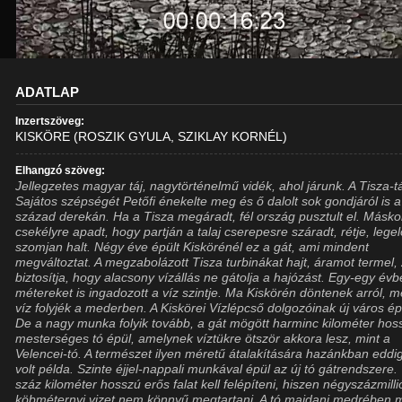
ADATLAP
Inzertszöveg:
KISKÖRE (ROSZIK GYULA, SZIKLAY KORNÉL)
Elhangzó szöveg:
Jellegzetes magyar táj, nagytörténelmű vidék, ahol járunk. A Tisza-tá
Sajátos szépségét Petőfi énekelte meg és ő dalolt sok gondjáról is a
század derekán. Ha a Tisza megáradt, fél ország pusztult el. Másko
csekélyre apadt, hogy partján a talaj cserepesre száradt, rétje, legel
szomjan halt. Négy éve épült Kiskörénél ez a gát, ami mindent
megváltoztat. A megzabolázott Tisza turbinákat hajt, áramot termel, z
biztosítja, hogy alacsony vízállás ne gátolja a hajózást. Egy-egy évb
métereket is ingadozott a víz szintje. Ma Kiskörén döntenek arról, 
víz folyjék a mederben. A Kiskörei Vízlépcső dolgozóinak új város ép
De a nagy munka folyik tovább, a gát mögött harminc kilométer ho
mesterséges tó épül, amelynek víztükre ötször akkora lesz, mint a
Velencei-tó. A természet ilyen méretű átalakítására hazánkban edd
volt példa. Szinte éjjel-nappali munkával épül az új tó gátrendszere
száz kilométer hosszú erős falat kell felépíteni, hiszen négyszázmilli
köbméternyi vizet nem könnyű megtartani. A tó majdani medrében 