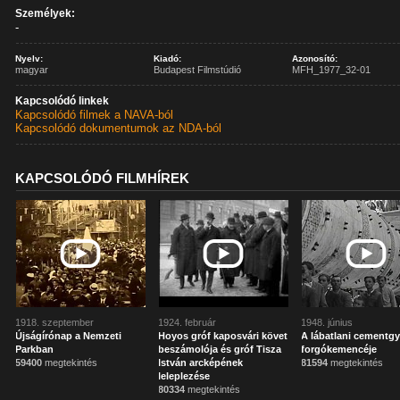
Személyek:
-
Nyelv:
Kiadó:
Azonosító:
magyar
Budapest Filmstúdió
MFH_1977_32-01
Kapcsolódó linkek
Kapcsolódó filmek a NAVA-ból
Kapcsolódó dokumentumok az NDA-ból
KAPCSOLÓDÓ FILMHÍREK
1918. szeptember
1924. február
1948. június
Újságírónap a Nemzeti
Hoyos gróf kaposvári követ
A lábatlani cementgy
Parkban
beszámolója és gróf Tisza
forgókemencéje
59400
megtekintés
István arcképének
81594
megtekintés
leleplezése
80334
megtekintés