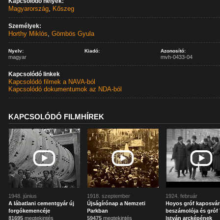
Kapcsolódó helyek:
Magyarország
,
Kőszeg
Személyek:
Horthy Miklós
,
Gömbös Gyula
Nyelv:
Kiadó:
Azonosító:
magyar
mvh-0433-04
Kapcsolódó linkek
Kapcsolódó filmek a NAVA-ból
Kapcsolódó dokumentumok az NDA-ból
KAPCSOLÓDÓ FILMHÍREK
1948. június
1918. szeptember
1924. február
A lábatlani cementgyár új
Újságírónap a Nemzeti
Hoyos gróf kaposvár
forgókemencéje
Parkban
beszámolója és gróf 
81695
megtekintés
59475
megtekintés
István arcképének