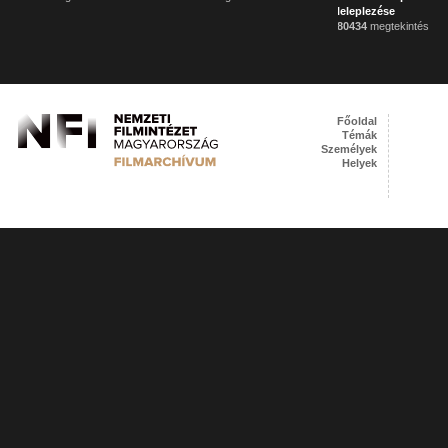
leleplezése
80434
megtekintés
Főoldal
Témák
Személyek
Helyek