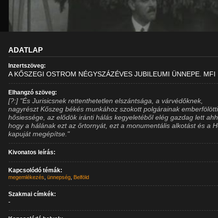
ADATLAP
Inzertszöveg:
A KŐSZEGI OSTROM NÉGYSZÁZÉVES JUBILEUMI ÜNNEPE. MFI
Elhangzó szöveg:
[?:] "És Jurisicsnek rettenthetetlen elszántsága, a várvédőknek,
nagyrészt Kőszeg békés munkához szokott polgárainak emberfölött
hősiessége, az elődök iránti hálás kegyeletéből elég gazdag lett ah
hogy a hálának ezt az őrtornyát, ezt a monumentális alkotást és a 
kapuját megépítse."
Kivonatos leírás:
Kapcsolódó témák:
megemlékezés
,
ünnepség
,
Belföld
Szakmai címkék:
-