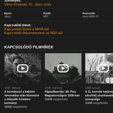
Személyek:
Viktor Emánuel, III., olasz király
Nyelv:
Kiadó:
Azonosító:
olasz
MFI
mvh-0692-07
Kapcsolódó linkek
Kapcsolódó filmek a NAVA-ból
Kapcsolódó dokumentumok az NDA-ból
KAPCSOLÓDÓ FILMHÍREK
1935. február
1939. március
1948. január
A kormányzó a kabinet
Pápaválasztás: XII. Pius
A 11. honvéd határv
lemondása után kinevezte
Magyarországon 1938-ban
zászlóalj zászlóavatá
a második Gömbös-
15249
megtekintés
ünnepsége
kormányt
11499
megtekintés
11658
megtekintés