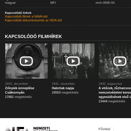
magyar
MFI
mvh-0695-04
Kapcsolódó linkek
Kapcsolódó filmek a NAVA-ból
Kapcsolódó dokumentumok az NDA-ból
KAPCSOLÓDÓ FILMHÍREK
1943. december
1941. november
1942. augusztus
Zrínyiek ünneplése
Halottak napja
A vitézek, tűzharcos
Csáktornyán
10553
megtekintés
nemzetvédelmi keres
17881
megtekintés
egyesülésének első 
13444
megtekintés
Főoldal