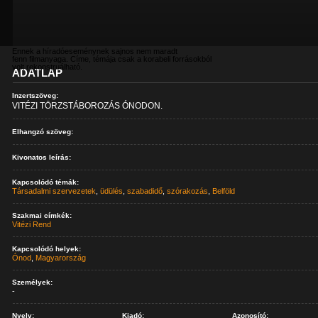
Ennek a híradóeseménynek sajnos nem maradt
fenn filmanyaga. Címe, témája csak a korabeli forrásokból
volt rekonstruálható.
ADATLAP
Inzertszöveg:
VITÉZI TÖRZSTÁBOROZÁS ÓNODON.
Elhangzó szöveg:
Kivonatos leírás:
Kapcsolódó témák:
Társadalmi szervezetek
,
üdülés
,
szabadidő
,
szórakozás
,
Belföld
Szakmai címkék:
Vitézi Rend
Kapcsolódó helyek:
Ónod
,
Magyarország
Személyek:
-
Nyelv:
Kiadó:
Azonosító: