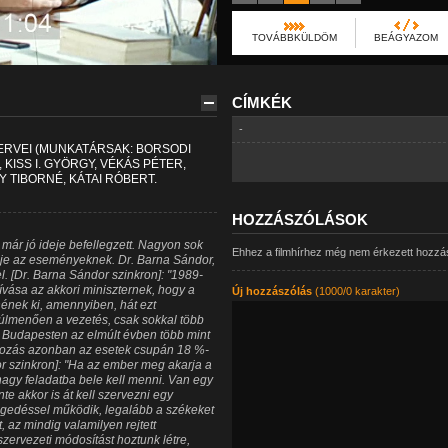
TOVÁBBKÜLDÖM
BEÁGYAZOM
CÍMKÉK
-
ERVEI (MUNKATÁRSAK: BORSODI
 KISS I. GYÖRGY, VÉKÁS PÉTER,
Y TIBORNÉ, KÁTAI RÓBERT.
HOZZÁSZÓLÁSOK
ár jó ideje befellegzett. Nagyon sok
Ehhez a filmhírhez még nem érkezett hozzá
lője az eseményeknek. Dr. Barna Sándor,
l. [Dr. Barna Sándor szinkron]: "1989-
hívása az akkori miniszternek, hogy a
Új hozzászólás
(1000/0 karakter)
nek ki, amennyiben, hát ezt
túlmenően a vezetés, csak sokkal több
. Budapesten az elmúlt évben több mint
mozás azonban az esetek csupán 18 %-
or szinkron]: "Ha az ember meg akarja a
 nagy feladatba bele kell menni. Van egy
e akkor is át kell szervezni egy
gedéssel működik, legalább a székeket
t, az mindig valamilyen rejtett
zervezeti módosítást hoztunk létre,