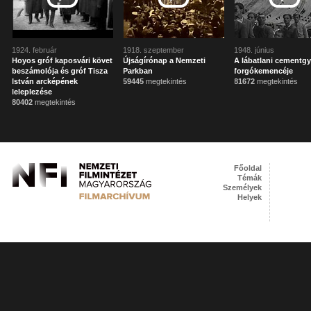
1924. február
1918. szeptember
1948. június
Hoyos gróf kaposvári követ
Újságírónap a Nemzeti
A lábatlani cementgy
beszámolója és gróf Tisza
Parkban
forgókemencéje
István arcképének
59445
megtekintés
81672
megtekintés
leleplezése
80402
megtekintés
Főoldal
Témák
Személyek
Helyek