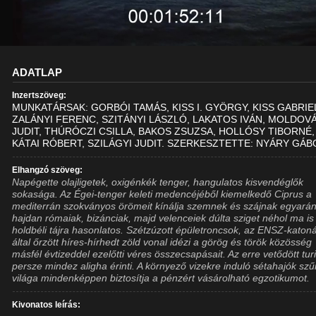
ADATLAP
Inzertszöveg:
MUNKATÁRSAK: GORBÓI TAMÁS, KISS I. GYÖRGY, KISS GABRIE
ZALÁNYI FERENC, SZITÁNYI LÁSZLÓ, LAKATOS IVÁN, MOLDOV
JUDIT, THÚRÓCZI CSILLA, BAKOS ZSUZSA, HOLLÓSY TIBORNÉ,
KÁTAI RÓBERT, SZILÁGYI JUDIT. SZERKESZTETTE: NYÁRY GÁ
Elhangzó szöveg:
Napégette olajligetek, oxigénkék tenger, hangulatos kisvendéglők
sokasága. Az Égei-tenger keleti medencéjéből kiemelkedő Ciprus a
mediterrán szokványos örömeit kínálja szemnek és szájnak egyarán
hajdan rómaiak, bizánciak, majd velenceiek dúlta sziget néhol ma is
holdbéli tájra hasonlatos. Szétzúzott épületroncsok, az ENSZ-katon
által őrzött híres-hírhedt zöld vonal idézi a görög és török közösség
másfél évtizeddel ezelőtti véres összecsapásait. Az erre vetődött turi
persze mindez aligha érinti. A környező vizekre induló sétahajók szű
világa mindenképpen biztosítja a pénzért vásárolható egzotikumot.
Kivonatos leírás: