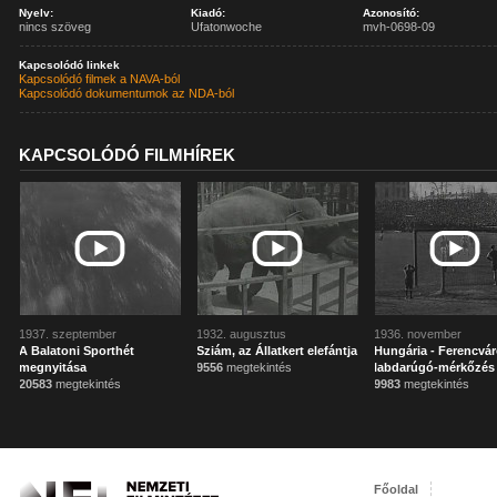
Nyelv:
Kiadó:
Azonosító:
nincs szöveg
Ufatonwoche
mvh-0698-09
Kapcsolódó linkek
Kapcsolódó filmek a NAVA-ból
Kapcsolódó dokumentumok az NDA-ból
KAPCSOLÓDÓ FILMHÍREK
1937. szeptember
1932. augusztus
1936. november
A Balatoni Sporthét
Sziám, az Állatkert elefántja
Hungária - Ferencvá
megnyitása
9556
megtekintés
labdarúgó-mérkőzés
20583
megtekintés
9983
megtekintés
Főoldal