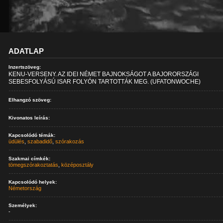
ADATLAP
Inzertszöveg:
KENU-VERSENY. AZ IDEI NÉMET BAJNOKSÁGOT A BAJORORSZÁGI
SEBESFOLYÁSÚ ISAR FOLYÓN TARTOTTÁK MEG. (UFATONWOCHE)
Elhangzó szöveg:
Kivonatos leírás:
Kapcsolódó témák:
üdülés
,
szabadidő
,
szórakozás
Szakmai címkék:
tömegszórakoztatás
,
középosztály
Kapcsolódó helyek:
Németország
Személyek:
-