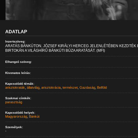
ADATLAP
Inzertszöveg:
ARATÁS BÁNKÚTON. JÓZSEF KIRÁLYI HERCEG JELENLÉTÉBEN KEZDTÉK 
BIRTOKÁN A VILÁGHÍRŰ BÁNKÚTI BÚZA ARATÁSÁT. (MFI)
Elhangzó szöveg:
Kivonatos leírás:
Kapcsolódó témák:
arisztokraták
,
állatvilág
,
arisztokrácia
,
természet
,
Gazdaság
,
Belföld
Szakmai címkék:
parasztság
Kapcsolódó helyek:
Magyarország
,
Bánkút
Személyek:
-