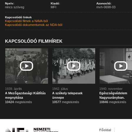
Nyelv:
Kiadó:
Azonosító:
nincs szöveg
MFI
mvh-0698-03
Kapcsolódó linkek
Kapcsolódó filmek a NAVA-ból
Kapcsolódó dokumentumok az NDA-ból
KAPCSOLÓDÓ FILMHÍREK
1939. április
1942. július
1940. november
A Mezőgazdasági Kiállítás
A székely telepesek
Egészségvédelem
megnyitása
ünnepe
Nagysurányban.
10424
megtekintés
10577
megtekintés
10846
megtekintés
Főoldal