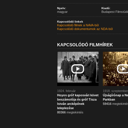
Nyelv:
Kiadó:
magyar
Budapest Filmstúdi
Kapcsolódó linkek
Kapcsolódó filmek a NAVA-ból
Kapcsolódó dokumentumok az NDA-ból
KAPCSOLÓDÓ FILMHÍREK
1924. február
1918. szeptember
Hoyos gróf kaposvári követ
Újságírónap a N
beszámolója és gróf Tisza
Parkban
István arcképének
59416
megtekinté
leleplezése
80366
megtekintés