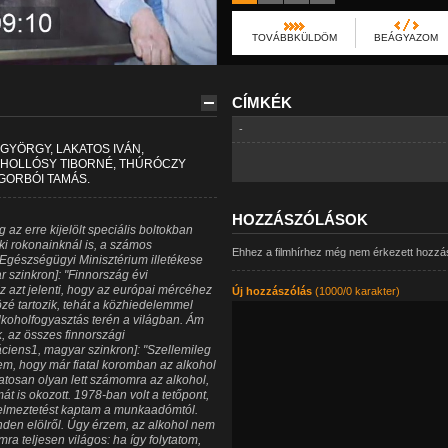
TOVÁBBKÜLDÖM
BEÁGYAZOM
CÍMKÉK
-
GYÖRGY, LAKATOS IVÁN,
, HOLLÓSY TIBORNÉ, THÚRÓCZY
 GORBÓI TAMÁS.
HOZZÁSZÓLÁSOK
az erre kijelölt speciális boltokban
i rokonainknál is, a számos
Ehhez a filmhírhez még nem érkezett hozzá
Egészségügyi Minisztérium illetékese
r szinkron]: "Finnország évi
Ez azt jelenti, hogy az európai mércéhez
Új hozzászólás
(1000/0 karakter)
zé tartozik, tehát a közhiedelemmel
lkoholfogyasztás terén a világban. Ám
k, az összes finnországi
ciens1, magyar szinkron]: "Szellemileg
m, hogy már fiatal koromban az alkohol
tosan olyan lett számomra az alkohol,
t is okozott. 1978-ban volt a tetőpont,
gyelmeztetést kaptam a munkaadómtól.
inden elölről. Úgy érzem, az alkohol nem
ra teljesen világos: ha így folytatom,