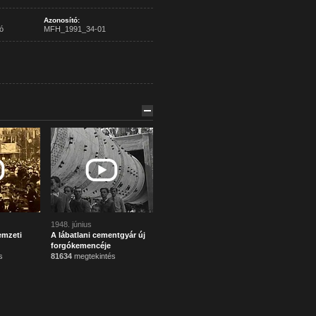
Azonosító:
ó
MFH_1991_34-01
1948. június
emzeti
A lábatlani cementgyár új
forgókemencéje
s
81634
megtekintés