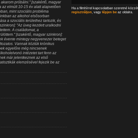
akarom próbálni." [szakértő, magyar
a az elmúlt 10-15 év alatt alapvetően
Ha a filmhírrel kapcsolatban szeretné közzé
ban, mint szociális probléma
regisztráljon
, vagy
lépjen be
az oldalra.
ainkban az alkohol elsősorban
a a szociális területhez tartozik, és
szinkron]: "Az üveg kezdett uralkodni
tettem. A családomat, a
ülöttem." [szakértő, magyar szinkron]:
ek évente mintegy negyvenezer beteget
ltozatos. Vannak köztük krónikus
knek egyelőre még nincsenek
koholelvonó intézetet tart fenn az
ek már jelentkeznek az első
tisztikák elemzésével fejezik be az