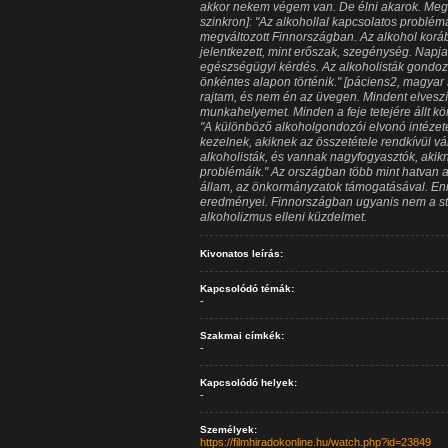
akkor nekem végem van. De élni akarok. Meg 
szinkron]: "Az alkohollal kapcsolatos problém
megváltozott Finnországban. Az alkohol koráb
jelentkezett, mint erőszak, szegénység. Napj
egészségügyi kérdés. Az alkoholisták gondozás
önkéntes alapon történik." [páciens2, magyar 
rajtam, és nem én az üvegen. Mindent elveszí
munkahelyemet. Minden a feje tetejére állt kör
"A különböző alkoholgondozói elvonó intézet
kezelnek, akiknek az összetétele rendkívül vá
alkoholisták, és vannak nagyfogyasztók, aki
problémáik." Az országban több mint hatvan al
állam, az önkormányzatok támogatásával. Enn
eredményei. Finnországban ugyanis nem a sta
alkoholizmus elleni küzdelmet.
Kivonatos leírás:
Kapcsolódó témák:
-
Szakmai címkék:
-
Kapcsolódó helyek:
-
Személyek:
https://filmhiradokonline.hu/watch.php?id=23849