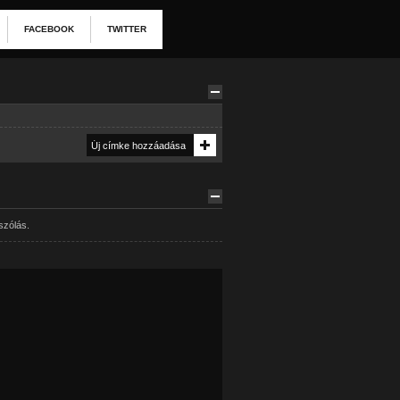
FACEBOOK
TWITTER
szólás.