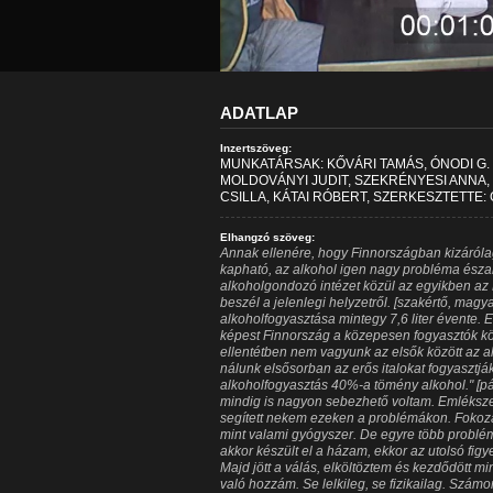
ADATLAP
Inzertszöveg:
MUNKATÁRSAK: KŐVÁRI TAMÁS, ÓNODI G. 
MOLDOVÁNYI JUDIT, SZEKRÉNYESI ANNA
CSILLA, KÁTAI RÓBERT, SZERKESZTETTE:
Elhangzó szöveg:
Annak ellenére, hogy Finnországban kizárólag 
kapható, az alkohol igen nagy probléma észak
alkoholgondozó intézet közül az egyikben az 
beszél a jelenlegi helyzetről. [szakértő, magya
alkoholfogyasztása mintegy 7,6 liter évente. 
képest Finnország a közepesen fogyasztók kö
ellentétben nem vagyunk az elsők között az a
nálunk elsősorban az erős italokat fogyasztjá
alkoholfogyasztás 40%-a tömény alkohol." [pá
mindig is nagyon sebezhető voltam. Emléksze
segített nekem ezeken a problémákon. Fokoza
mint valami gyógyszer. De egyre több problémá
akkor készült el a házam, ekkor az utolsó fi
Majd jött a válás, elköltöztem és kezdődött m
való hozzám. Se lelkileg, se fizikailag. Számom