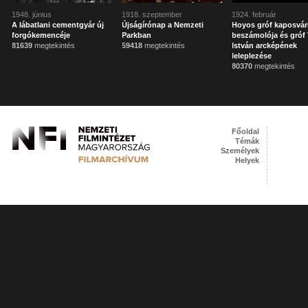
1948. június
1918. szeptember
1924. február
A lábatlani cementgyár új
Újságírónap a Nemzeti
Hoyos gróf kaposvár
forgókemencéje
Parkban
beszámolója és gróf 
81639
megtekintés
59418
megtekintés
István arcképének
leleplezése
80370
megtekintés
Főoldal
Témák
Személyek
Helyek