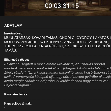
ADATLAP
Inzertszöveg:
MUNKATÁRSAK: KŐVÁRI TAMÁS, ÓNODI G. GYÖRGY, LAKATOS I
MOLDOVÁNYI JUDIT, SZEKRÉNYESI ANNA, HOLLÓSY TIBORNÉ,
THÚRÓCZY CSILLA, KÁTAI RÓBERT, SZERKESZTETTE: GORBÓI
TAMÁS.
Elhangzó szöveg:
Az alkohol segített a most látható uraknak is, az 1960-as riportot
mindenki tetszése szerint értékelheti. [Magyar Filmhíradó Világhírad
1960, részlet]: "Ez a kakasviadalra hasonlító virtus Felső-Bajorosz
dívik. A versenyzők középső ujját egy bőrrel bevont gyűrűbe akasztj
aztán megkezdődik az erőpróba. A vetélkedésnek nagy tábora van
Bajorországban."
Kivonatos leírás:
Kapcsolódó témák:
-