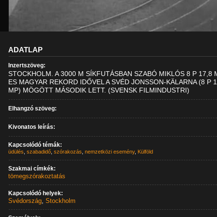
ADATLAP
Inzertszöveg:
STOCKHOLM. A 3000 M SÍKFUTÁSBAN SZABÓ MIKLÓS 8 P 17,8 
ES MAGYAR REKORD IDŐVEL A SVÉD JONSSON-KÄLARNA (8 P 1
MP) MÖGÖTT MÁSODIK LETT. (SVENSK FILMINDUSTRI)
Elhangzó szöveg:
Kivonatos leírás:
Kapcsolódó témák:
üdülés
,
szabadidő
,
szórakozás
,
nemzetközi esemény
,
Külföld
Szakmai címkék:
tömegszórakoztatás
Kapcsolódó helyek:
Svédország
,
Stockholm