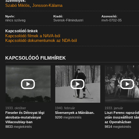
Személyek:
Szabó Miklós
,
Jonsson-Kälarna
Nyelv:
Kiadó:
Azonosító:
nincs szöveg
Svensk-Filmindustri
mvh-0702-05
Kapcsolódó linkek
Kapcsolódó filmek a NAVA-ból
Kapcsolódó dokumentumok az NDA-ból
KAPCSOLÓDÓ FILMHÍREK
1933. október
1940. február
1933. január
Fieseler és Détroyat légi
Síversenyek a Mátrában.
Liszt Ferenc rapszód
akrobata-mutatványai
9200
megtekintés
után összeállított tá
Villacoublay-ban
az Operaházban
8833
megtekintés
9814
megtekintés