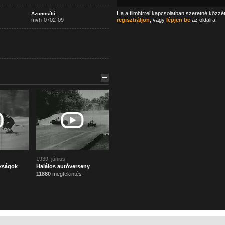
Ha a filmhírrel kapcsolatban szeretné közzé
Azonosító:
mvh-0702-09
regisztráljon
, vagy
lépjen be
az oldalra.
1939. június
kságok
Halálos autóverseny
11880
megtekintés