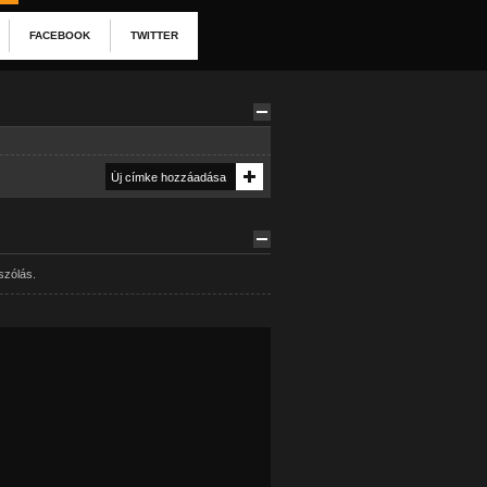
FACEBOOK
TWITTER
szólás.