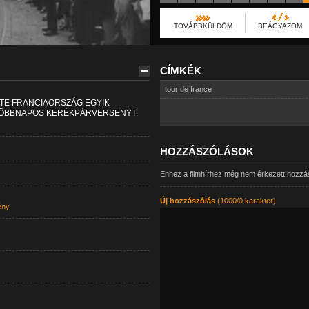
TOVÁBBKÜLDÖM
BEÁGYAZOM
CÍMKÉK
tour de france
TE FRANCIAORSZÁG EGYIK
TÖBBNAPOS KERÉKPÁRVERSENYT.
HOZZÁSZÓLÁSOK
Ehhez a filmhírhez még nem érkezett hozzá
Új hozzászólás
(1000/0 karakter)
ény