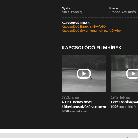
Nyelv:
Kiadó:
nincs szöveg
France-Actualités
Kapcsolódó linkek
Kapcsolódó filmek a NAVA-ból
Kapcsolódó dokumentumok az NDA-ból
KAPCSOLÓDÓ FILMHÍREK
1933. január
1942. február
A BKE nemzetközi
Levente-síbajno
hölgykorcsolyázó versenye
9076
megtekintés
8626
megtekintés