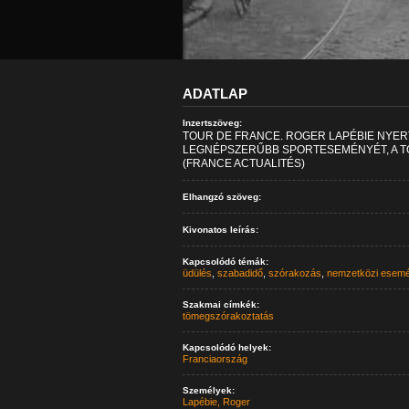
ADATLAP
Inzertszöveg:
TOUR DE FRANCE. ROGER LAPÉBIE NYER
LEGNÉPSZERŰBB SPORTESEMÉNYÉT, A 
(FRANCE ACTUALITÉS)
Elhangzó szöveg:
Kivonatos leírás:
Kapcsolódó témák:
üdülés
,
szabadidő
,
szórakozás
,
nemzetközi esem
Szakmai címkék:
tömegszórakoztatás
Kapcsolódó helyek:
Franciaország
Személyek:
Lapébie, Roger