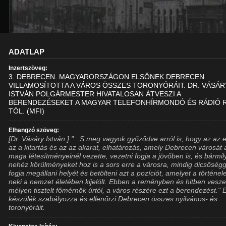
ADATLAP
Inzertszöveg:
3. DEBRECEN. MAGYARORSZÁGON ELSŐNEK DEBRECEN
VILLAMOSÍTOTTA A VÁROS ÖSSZES TORONYÓRÁIT. DR. VÁSÁR
ISTVÁN POLGÁRMESTER HIVATALOSAN ÁTVESZI A
BERENDEZÉSEKET A MAGYAR TELEFONHÍRMONDÓ ÉS RÁDIÓ R
TÓL. (MFI)
Elhangzó szöveg:
[Dr. Vásáry István:] "...S meg vagyok győződve arról is, hogy az az e
az a kitartás és az az akarat, elhatározás, amely Debrecen városát 
maga létesítményeinél vezette, vezetni fogja a jövőben is, és bármi
nehéz körülményeket hoz is a sors erre a városra, mindig dicsőségg
fogja megállani helyét és betölteni azt a pozíciót, amelyet a történe
neki a nemzet életében kijelölt. Ebben a reményben és hitben vesze
mélyen tisztelt főmérnök úrtól, a város részére ezt a berendezést." 
készülék szabályozza és ellenőrzi Debrecen összes nyilvános- és
toronyóráit.