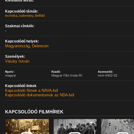
Kivonatos leírás:
Kapcsolódó témák:
technika
,
tudomány
,
Belföld
Szakmai címkék:
-
Kapcsolódó helyek:
Magyarország
,
Debrecen
Személyek:
Vásáry István
Nyelv:
Kiadó:
Azonosító:
magyar
Magyar Film Iroda Rt.
mvh-0402-02
Kapcsolódó linkek
Kapcsolódó filmek a NAVA-ból
Kapcsolódó dokumentumok az NDA-ból
KAPCSOLÓDÓ FILMHÍREK