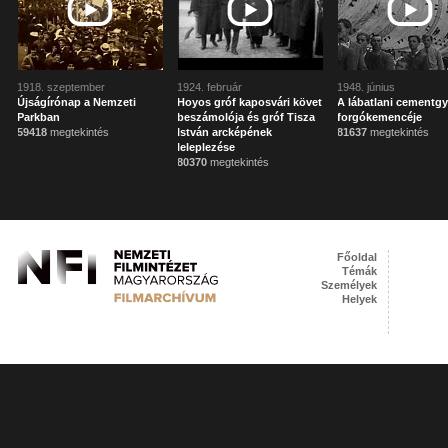
1918. szeptember
1924. február
1948. június
Újságírónap a Nemzeti
Hoyos gróf kaposvári követ
A lábatlani cementgy
Parkban
beszámolója és gróf Tisza
forgókemencéje
59418
megtekintés
István arcképének
81637
megtekintés
leleplezése
80370
megtekintés
Főoldal
Témák
Személyek
Helyek