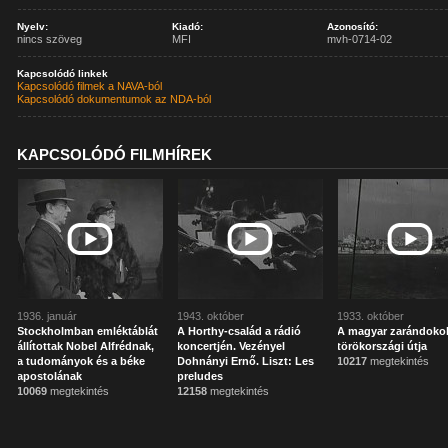
Nyelv:
Kiadó:
Azonosító:
nincs szöveg
MFI
mvh-0714-02
Kapcsolódó linkek
Kapcsolódó filmek a NAVA-ból
Kapcsolódó dokumentumok az NDA-ból
KAPCSOLÓDÓ FILMHÍREK
1936. január
1943. október
1933. október
Stockholmban emléktáblát
A Horthy-család a rádió
A magyar zarándoko
állítottak Nobel Alfrédnak,
koncertjén. Vezényel
törökországi útja
a tudományok és a béke
Dohnányi Ernő. Liszt: Les
10217
megtekintés
apostolának
preludes
10069
megtekintés
12158
megtekintés