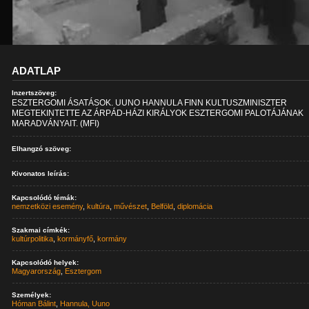
ADATLAP
Inzertszöveg:
ESZTERGOMI ÁSATÁSOK. UUNO HANNULA FINN KULTUSZMINISZTER
MEGTEKINTETTE AZ ÁRPÁD-HÁZI KIRÁLYOK ESZTERGOMI PALOTÁJÁNAK
MARADVÁNYAIT. (MFI)
Elhangzó szöveg:
Kivonatos leírás:
Kapcsolódó témák:
nemzetközi esemény
,
kultúra
,
művészet
,
Belföld
,
diplomácia
Szakmai címkék:
kultúrpolitika
,
kormányfő
,
kormány
Kapcsolódó helyek:
Magyarország
,
Esztergom
Személyek:
Hóman Bálint
,
Hannula, Uuno