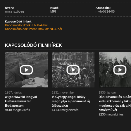
Nyelv:
Kiadó:
Azonosító:
nincs szöveg
MFI
mvh-0714-05
Kapcsolódó linkek
Kapcsolódó filmek a NAVA-ból
Kapcsolódó dokumentumok az NDA-ból
KAPCSOLÓDÓ FILMHÍREK
1937. június
1931. november
1936. január
więtosławski lengyel
V. György angol király
Dán követek és a dá
kultuszminiszter
megnyitja a parlament új
kultuszkormány kikü
Budapesten
ülésszakát
megkoszorúzzák a 
9418
megtekintés
14130
megtekintés
emlékművét
9230
megtekintés