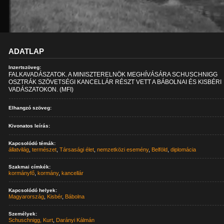
ADATLAP
Inzertszöveg:
FALKAVADÁSZATOK. A MINISZTERELNÖK MEGHÍVÁSÁRA SCHUSCHNIGG
OSZTRÁK SZÖVETSÉGI KANCELLÁR RÉSZT VETT A BÁBOLNAI ÉS KISBÉRI
VADÁSZATOKON. (MFI)
Elhangzó szöveg:
Kivonatos leírás:
Kapcsolódó témák:
állatvilág
,
természet
,
Társasági élet
,
nemzetközi esemény
,
Belföld
,
diplomácia
Szakmai címkék:
kormányfő
,
kormány
,
kancellár
Kapcsolódó helyek:
Magyarország
,
Kisbér
,
Bábolna
Személyek:
Schuschnigg, Kurt
,
Darányi Kálmán