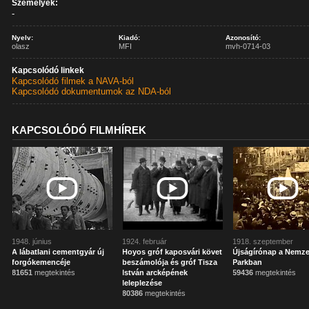
Személyek:
-
Nyelv:
Kiadó:
Azonosító:
olasz
MFI
mvh-0714-03
Kapcsolódó linkek
Kapcsolódó filmek a NAVA-ból
Kapcsolódó dokumentumok az NDA-ból
KAPCSOLÓDÓ FILMHÍREK
1948. június
1924. február
1918. szeptember
A lábatlani cementgyár új
Hoyos gróf kaposvári követ
Újságírónap a Nemze
forgókemencéje
beszámolója és gróf Tisza
Parkban
81651
megtekintés
István arcképének
59436
megtekintés
leleplezése
80386
megtekintés