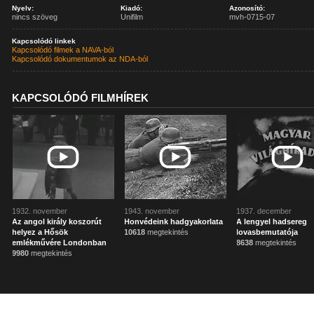
Nyelv:
Kiadó:
Azonosító:
nincs szöveg
Unifilm
mvh-0715-07
Kapcsolódó linkek
Kapcsolódó filmek a NAVA-ból
Kapcsolódó dokumentumok az NDA-ból
KAPCSOLÓDÓ FILMHÍREK
1932. november
1943. november
1937. december
Az angol király koszorút
Honvédeink hadgyakorlata
A lengyel hadsereg
helyez a Hősök
10618
megtekintés
lovasbemutatója
emlékművére Londonban
8638
megtekintés
9980
megtekintés