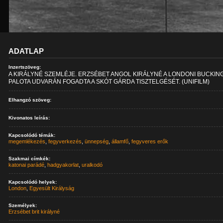
ADATLAP
Inzertszöveg:
A KIRÁLYNÉ SZEMLÉJE. ERZSÉBET ANGOL KIRÁLYNÉ A LONDONI BUCKI
PALOTA UDVARÁN FOGADTA A SKÓT GÁRDA TISZTELGÉSÉT. (UNIFILM)
Elhangzó szöveg:
Kivonatos leírás:
Kapcsolódó témák:
megemlékezés
,
fegyverkezés
,
ünnepség
,
államfő
,
fegyveres erők
Szakmai címkék:
katonai parádé
,
hadgyakorlat
,
uralkodó
Kapcsolódó helyek:
London
,
Egyesült Királyság
Személyek:
Erzsébet brit királyné