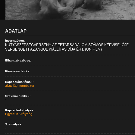
ADATLAP
Inzertszöveg:
KUTYASZÉPSÉGVERSENY. AZ EBTÁRSADALOM SZÁMOS KÉPVISELŐJE
VERSENGETT AZ ANGOL KIÁLLÍTÁS DÍJAIÉRT. (UNIFILM)
Elhangzó szöveg:
Kivonatos leírás:
Kapcsolódó témák:
állatvilág
,
természet
Szakmai címkék:
-
Kapcsolódó helyek:
Egyesült Királyság
Személyek:
-