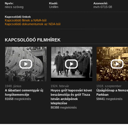
Nyelv:
Kiadó:
Azonosító:
nincs szöveg
Unifilm
mvh-0715-08
Kapcsolódó linkek
Kapcsolódó filmek a NAVA-ból
Kapcsolódó dokumentumok az NDA-ból
KAPCSOLÓDÓ FILMHÍREK
1948. június
1924. február
1918. szeptember
A lábatlani cementgyár új
Hoyos gróf kaposvári követ
Újságírónap a Nemze
forgókemencéje
beszámolója és gróf Tisza
Parkban
81658
megtekintés
István arcképének
59441
megtekintés
leleplezése
80388
megtekintés