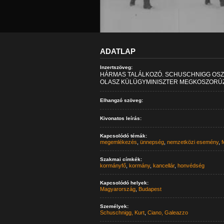
ADATLAP
Inzertszöveg:
HÁRMAS TALÁLKOZÓ. SCHUSCHNIGG OSZ
OLASZ KÜLÜGYMINISZTER MEGKOSZORÚZZ
Elhangzó szöveg:
Kivonatos leírás:
Kapcsolódó témák:
megemlékezés
,
ünnepség
,
nemzetközi esemény
,
f
Szakmai címkék:
kormányfő
,
kormány
,
kancellár
,
honvédség
Kapcsolódó helyek:
Magyarország
,
Budapest
Személyek:
Schuschnigg, Kurt
,
Ciano, Galeazzo