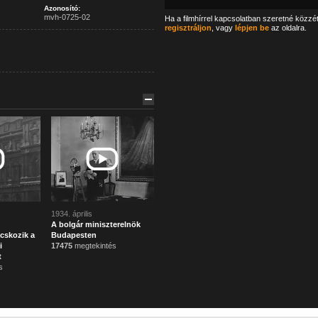
Azonosító:
mvh-0725-02
Ha a filmhírrel kapcsolatban szeretné közzé
regisztráljon
, vagy
lépjen be
az oldalra.
1934. április
A bolgár miniszterelnök
cskozik a
Budapesten
i
17475
megtekintés
t
s