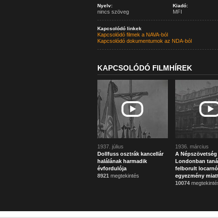
Nyelv:
Kiadó:
nincs szöveg
MFI
Kapcsolódó linkek
Kapcsolódó filmek a NAVA-ból
Kapcsolódó dokumentumok az NDA-ból
KAPCSOLÓDÓ FILMHÍREK
1937. július
1936. március
Dollfuss osztrák kancellár
A Népszövetség
halálának harmadik
Londonban taná
évfordulója
felborult locarnó
8921
megtekintés
egyezmény miat
10074
megtekinté