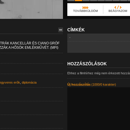
TOVÁBBKÜLDÖM
BEÁGYAZOM
CÍMKÉK
-
TRÁK KANCELLÁR ÉS CIANO GRÓF
ÁK A HŐSÖK EMLÉKMŰVÉT. (MFI)
HOZZÁSZÓLÁSOK
Ehhez a filmhírhez még nem érkezett hozzá
egyveres erők
,
diplomácia
Új hozzászólás
(1000/0 karakter)