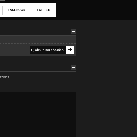
FACEBOOK
TWITTER
szólás.