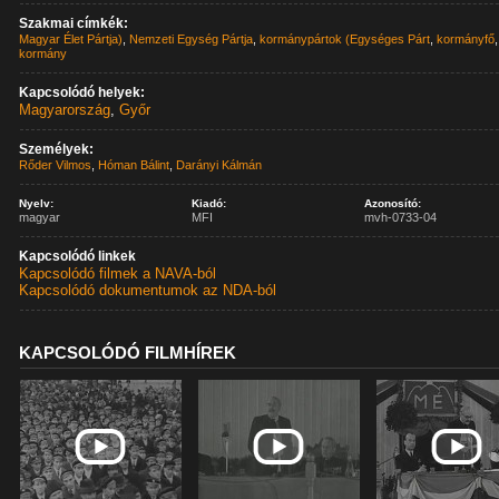
Szakmai címkék:
Magyar Élet Pártja)
,
Nemzeti Egység Pártja
,
kormánypártok (Egységes Párt
,
kormányfő
,
kormány
Kapcsolódó helyek:
Magyarország
,
Győr
Személyek:
Rőder Vilmos
,
Hóman Bálint
,
Darányi Kálmán
Nyelv:
Kiadó:
Azonosító:
magyar
MFI
mvh-0733-04
Kapcsolódó linkek
Kapcsolódó filmek a NAVA-ból
Kapcsolódó dokumentumok az NDA-ból
KAPCSOLÓDÓ FILMHÍREK