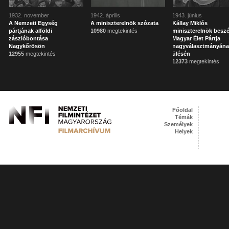
1932. november
1942. április
1943. június
A Nemzeti Egység
A miniszterelnök szózata
Kállay Miklós
pártjának alföldi
10980
megtekintés
miniszterelnök besz
zászlóbontása
Magyar Élet Pártja
Nagykőrösön
nagyválasztmányán
12955
megtekintés
ülésén
12373
megtekintés
Főoldal
Témák
Személyek
Helyek