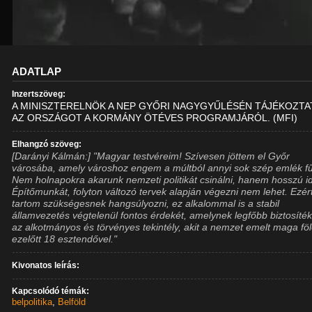
ADATLAP
Inzertszöveg:
A MINISZTERELNÖK A NEP GYŐRI NAGYGYŰLÉSÉN TÁJÉKOZTA
AZ ORSZÁGOT A KORMÁNY ÖTÉVES PROGRAMJÁRÓL. (MFI)
Elhangzó szöveg:
[Darányi Kálmán:] "Magyar testvéreim! Szívesen jöttem el Győr
városába, amely városhoz engem a múltból annyi sok szép emlék f
Nem holnapokra akarunk nemzeti politikát csinálni, hanem hosszú i
Építőmunkát, folyton változó tervek alapján végezni nem lehet. Ezér
tartom szükségesnek hangsúlyozni, ez alkalommal is a stabil
államvezetés végtelenül fontos érdekét, amelynek legfőbb biztosíté
az alkotmányos és törvényes tekintély, akit a nemzet emelt maga fö
ezelőtt 18 esztendővel."
Kivonatos leírás:
Kapcsolódó témák:
belpolitika
,
Belföld