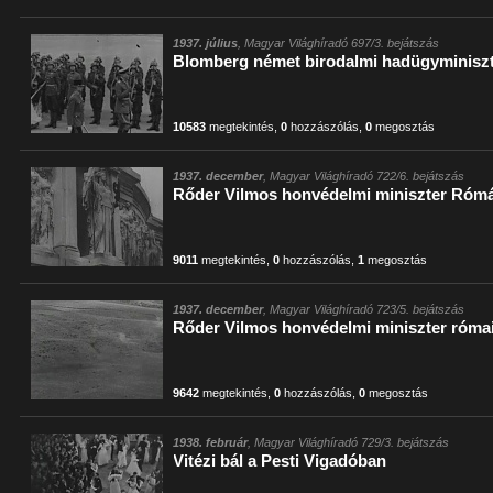
1937. július
, Magyar Világhíradó 697/3. bejátszás
Blomberg német birodalmi hadügyminisz
10583
megtekintés
,
0
hozzászólás
,
0
megosztás
1937. december
, Magyar Világhíradó 722/6. bejátszás
Rőder Vilmos honvédelmi miniszter Róm
9011
megtekintés
,
0
hozzászólás
,
1
megosztás
1937. december
, Magyar Világhíradó 723/5. bejátszás
Rőder Vilmos honvédelmi miniszter római
9642
megtekintés
,
0
hozzászólás
,
0
megosztás
1938. február
, Magyar Világhíradó 729/3. bejátszás
Vitézi bál a Pesti Vigadóban