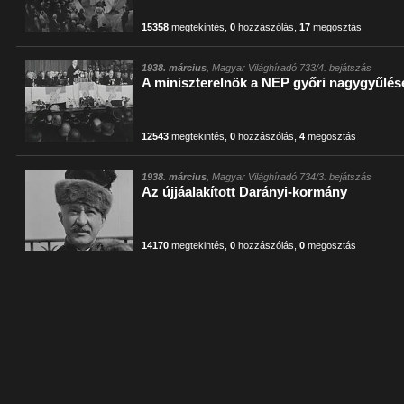
15358
megtekintés
,
0
hozzászólás
,
17
megosztás
1938. március
, Magyar Világhíradó 733/4. bejátszás
A miniszterelnök a NEP győri nagygyűlés
12543
megtekintés
,
0
hozzászólás
,
4
megosztás
1938. március
, Magyar Világhíradó 734/3. bejátszás
Az újjáalakított Darányi-kormány
14170
megtekintés
,
0
hozzászólás
,
0
megosztás