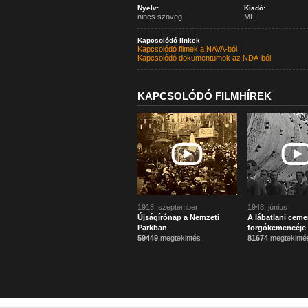
Nyelv:
Kiadó:
nincs szöveg
MFI
Kapcsolódó linkek
Kapcsolódó filmek a NAVA-ból
Kapcsolódó dokumentumok az NDA-ból
KAPCSOLÓDÓ FILMHÍREK
1918. szeptember
1948. június
Újságírónap a Nemzeti
A lábatlani ceme
Parkban
forgókemencéje
59449
megtekintés
81674
megtekinté