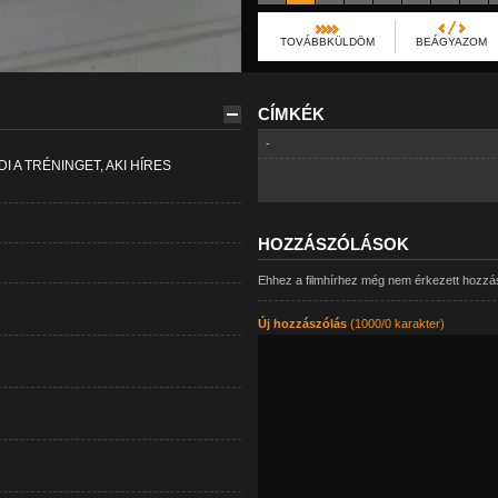
TOVÁBBKÜLDÖM
BEÁGYAZOM
CÍMKÉK
-
 A TRÉNINGET, AKI HÍRES
HOZZÁSZÓLÁSOK
Ehhez a filmhírhez még nem érkezett hozzá
Új hozzászólás
(1000/0 karakter)