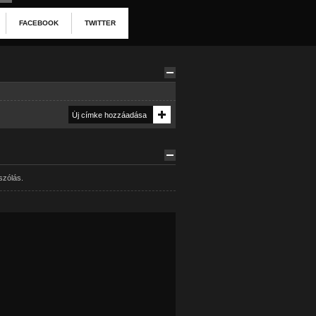
FACEBOOK
TWITTER
szólás.