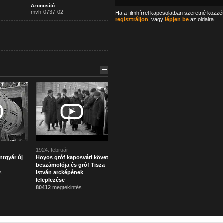
Azonosító:
mvh-0737-02
Ha a filmhírrel kapcsolatban szeretné közzé
regisztráljon
, vagy
lépjen be
az oldalra.
1924. február
ntgyár új
Hoyos gróf kaposvári követ
beszámolója és gróf Tisza
s
István arcképének
leleplezése
80412
megtekintés