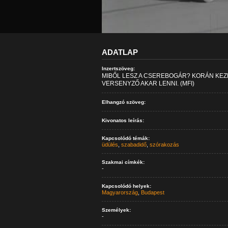
ADATLAP
Inzertszöveg:
MIBŐL LESZ A CSEREBOGÁR? KORÁN KEZDI
VERSENYZŐ AKAR LENNI. (MFI)
Elhangzó szöveg:
Kivonatos leírás:
Kapcsolódó témák:
üdülés
,
szabadidő
,
szórakozás
Szakmai címkék:
-
Kapcsolódó helyek:
Magyarország
,
Budapest
Személyek:
-