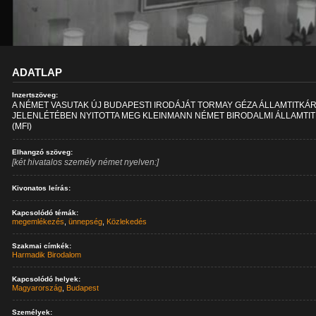
ADATLAP
Inzertszöveg:
A NÉMET VASUTAK ÚJ BUDAPESTI IRODÁJÁT TORMAY GÉZA ÁLLAMTITKÁ
JELENLÉTÉBEN NYITOTTA MEG KLEINMANN NÉMET BIRODALMI ÁLLAMTIT
(MFI)
Elhangzó szöveg:
[két hivatalos személy német nyelven:]
Kivonatos leírás:
Kapcsolódó témák:
megemlékezés
,
ünnepség
,
Közlekedés
Szakmai címkék:
Harmadik Birodalom
Kapcsolódó helyek:
Magyarország
,
Budapest
Személyek: