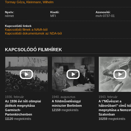
Tormay Géza
,
Kleinmann, Wilhelm
Nyelv:
Kiadó:
Azonosító:
német
MFI
mvh-0737-01
Kapcsolódó linkek
Kapcsolódó filmek a NAVA-ból
Kapcsolódó dokumentumok az NDA-ból
KAPCSOLÓDÓ FILMHÍREK
1936. február
1940. augusztus
1943. február
Az 1936 évi téli olimpiai
A földművelésügyi
A \"Művészet a
játékok megnyitása
miniszter Berlinben
háborúban\" című kiá
Garmisch-
12159
megtekintés
megnyitása a Nemzet
Partenkirchenben
Szalonban
11120
megtekintés
10259
megtekintés