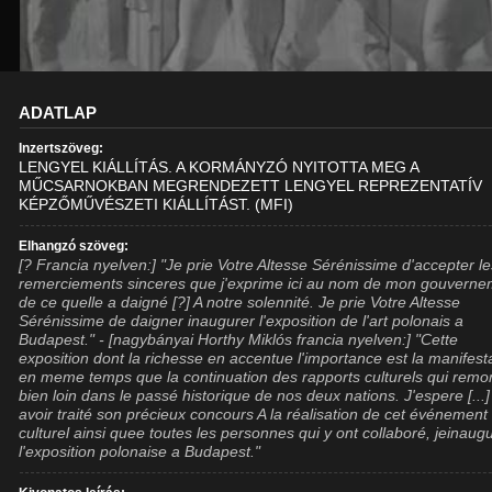
ADATLAP
Inzertszöveg:
LENGYEL KIÁLLÍTÁS. A KORMÁNYZÓ NYITOTTA MEG A
MŰCSARNOKBAN MEGRENDEZETT LENGYEL REPREZENTATÍV
KÉPZŐMŰVÉSZETI KIÁLLÍTÁST. (MFI)
Elhangzó szöveg:
[? Francia nyelven:] "Je prie Votre Altesse Sérénissime d'accepter l
remerciements sinceres que j'exprime ici au nom de mon gouvern
de ce quelle a daigné [?] A notre solennité. Je prie Votre Altesse
Sérénissime de daigner inaugurer l'exposition de l'art polonais a
Budapest." - [nagybányai Horthy Miklós francia nyelven:] "Cette
exposition dont la richesse en accentue l'importance est la manifest
en meme temps que la continuation des rapports culturels qui remo
bien loin dans le passé historique de nos deux nations. J'espere [...
avoir traité son précieux concours A la réalisation de cet événement
culturel ainsi quee toutes les personnes qui y ont collaboré, jeinaug
l'exposition polonaise a Budapest."