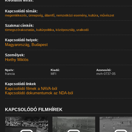
Kivonatos leírás:
Kapcsolódó témák:
megemlékezés
,
ünnepség
,
államfő
,
nemzetközi esemény
,
kultúra
,
művészet
Szakmai címkék:
tömegszórakoztatás
,
kultúrpolitika
,
középosztály
,
uralkodó
Kapcsolódó helyek:
Magyarország
,
Budapest
Személyek:
Horthy Miklós
Nyelv:
Kiadó:
Azonosító:
francia
MFI
mvh-0737-05
Kapcsolódó linkek
Kapcsolódó filmek a NAVA-ból
Kapcsolódó dokumentumok az NDA-ból
KAPCSOLÓDÓ FILMHÍREK