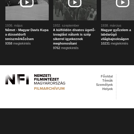
1936. május
1932. szeptember
1938. március
Német - Magyar Davis Kupa
A külföldön divatos ügető-
Magyar győzelem a
a düsseldorfi
lovaglást nálunk is szép
labdarúgó
teniszmérkőzésen
sikerrel igyekeznek
világbajnokságon
9358
megtekintés
meghonosítani
10231
megtekintés
9762
megtekintés
Főoldal
Témák
Személyek
Helyek