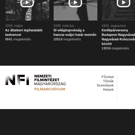
1934. május
1938. március
1943. augusztus
Az állatkert legfiatalabb
Sí-világbajnokság a
Kerékpárverseny
kedvencei
francia-svájci határ mentén
Budapest-Nagyvárad
8641
megtekintés
10514
megtekintés
Nagyvárad-Kolozsvá
között
13034
megtekintés
Főoldal
Témák
Személyek
Helyek