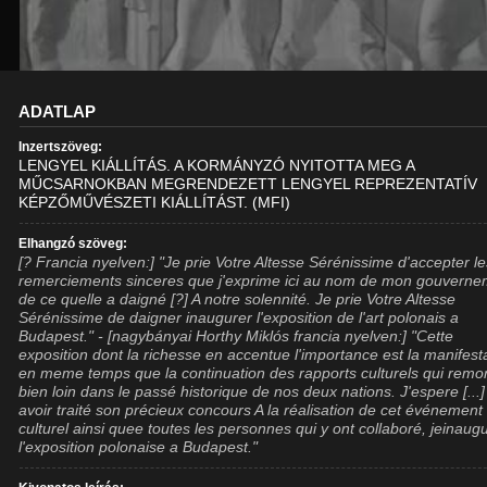
ADATLAP
Inzertszöveg:
LENGYEL KIÁLLÍTÁS. A KORMÁNYZÓ NYITOTTA MEG A
MŰCSARNOKBAN MEGRENDEZETT LENGYEL REPREZENTATÍV
KÉPZŐMŰVÉSZETI KIÁLLÍTÁST. (MFI)
Elhangzó szöveg:
[? Francia nyelven:] "Je prie Votre Altesse Sérénissime d'accepter l
remerciements sinceres que j'exprime ici au nom de mon gouvern
de ce quelle a daigné [?] A notre solennité. Je prie Votre Altesse
Sérénissime de daigner inaugurer l'exposition de l'art polonais a
Budapest." - [nagybányai Horthy Miklós francia nyelven:] "Cette
exposition dont la richesse en accentue l'importance est la manifest
en meme temps que la continuation des rapports culturels qui remo
bien loin dans le passé historique de nos deux nations. J'espere [...
avoir traité son précieux concours A la réalisation de cet événement
culturel ainsi quee toutes les personnes qui y ont collaboré, jeinaug
l'exposition polonaise a Budapest."