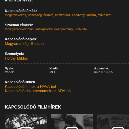
Kivonatos leírás:
Kapcsolódó témák:
megemlékezés
,
ünnepség
,
államfő
,
nemzetközi esemény
,
kultúra
,
művészet
Szakmai címkék:
tömegszórakoztatás
,
kultúrpolitika
,
középosztály
,
uralkodó
Kapcsolódó helyek:
Magyarország
,
Budapest
Személyek:
Horthy Miklós
Nyelv:
Kiadó:
Azonosító:
francia
MFI
mvh-0737-05
Kapcsolódó linkek
Kapcsolódó filmek a NAVA-ból
Kapcsolódó dokumentumok az NDA-ból
KAPCSOLÓDÓ FILMHÍREK