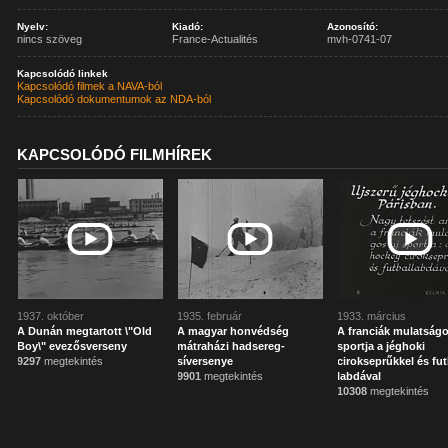
Nyelv:
Kiadó:
Azonosító:
nincs szöveg
France-Actualités
mvh-0741-07
Kapcsolódó linkek
Kapcsolódó filmek a NAVA-ból
Kapcsolódó dokumentumok az NDA-ból
KAPCSOLÓDÓ FILMHÍREK
1937. október
1935. február
1933. március
A Dunán megtartott \"Old
A magyar honvédség
A franciák mulatságo
Boy\" evezősverseny
mátraházi hadsereg-
sportja a jéghoki
9297
megtekintés
síversenye
cirokseprűkkel és fut
9901
megtekintés
labdával
10308
megtekintés