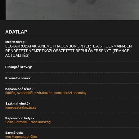
ADATLAP
Inzertszöveg:
LÉGI AKROBATÁK. A NÉMET HAGENBURG NYERTE A ST. GERMAIN-BEN
RENDEZETT NEMZETKÖZI ÖSSZETETT REPÜLŐVERSENYT. (FRANCE
ACTUALITÉS)
Elhangzó szöveg:
Kivonatos leírás:
Kapcsolódó témák:
üdülés
,
szabadidő
,
szórakozás
,
nemzetközi esemény
Szakmai címkék:
tömegszórakoztatás
Kapcsolódó helyek:
Saint Germain
,
Franciaország
Személyek:
von Hagenburg, Otto