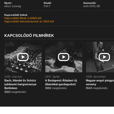
Nyelv:
Kiadó:
Azonosító:
nincs szöveg
P.A.T.
mvh-0761-08
Kapcsolódó linkek
Kapcsolódó filmek a NAVA-ból
Kapcsolódó dokumentumok az NDA-ból
KAPCSOLÓDÓ FILMHÍREK
1935. március
1937. április
1936. december
Bach, Händel és Schütz
A Budapesti Állatkert új
Magyar-angol pingp
jubileumi hangversenye
állatokkal gazdagodott
verseny
Berlinben
9592
megtekintés
9543
megtekintés
9263
megtekintés