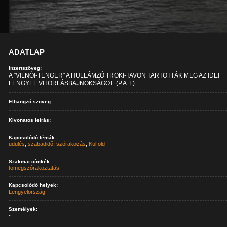
ADATLAP
Inzertszöveg:
A "VILNÓI-TENGER" A HULLÁMZÓ TROKI-TAVON TARTOTTÁK MEG AZ IDEI
LENGYEL VITORLÁSBAJNOKSÁGOT. (P.A.T.)
Elhangzó szöveg:
Kivonatos leírás:
Kapcsolódó témák:
üdülés
,
szabadidő
,
szórakozás
,
Külföld
Szakmai címkék:
tömegszórakoztatás
Kapcsolódó helyek:
Lengyelország
Személyek:
-