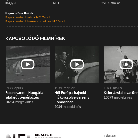
magyar
MFI
mvh-0750-04
Kapcsolódó linkek
Kapcsolódó filmek a NAVA-ból
Kapcsolódó dokumentumok az NDA-ból
KAPCSOLÓDÓ FILMHÍREK
1938. április
1939. február
1941. május
Ferencváros - Hungária
Női Európa-bajnoki
Kelet-ázsiai lovasün
labdarúgó-mérkőzés
műkorcsolya-verseny
10079
megtekintés
10254
megtekintés
Londonban
9034
megtekintés
Főoldal