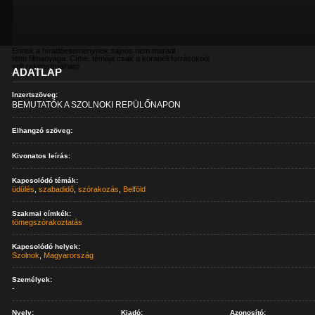
Ennek a híradóeseménynek sajnos nem maradt
fenn filmanyaga. Címe, témája csak a korabeli forrásokból
volt rekonstruálható.
ADATLAP
Inzertszöveg:
BEMUTATÓK A SZOLNOKI REPÜLŐNAPON
Elhangzó szöveg:
Kivonatos leírás:
Kapcsolódó témák:
üdülés
,
szabadidő
,
szórakozás
,
Belföld
Szakmai címkék:
tömegszórakoztatás
Kapcsolódó helyek:
Szolnok
,
Magyarország
Személyek:
-
Nyelv:
Kiadó:
Azonosító: