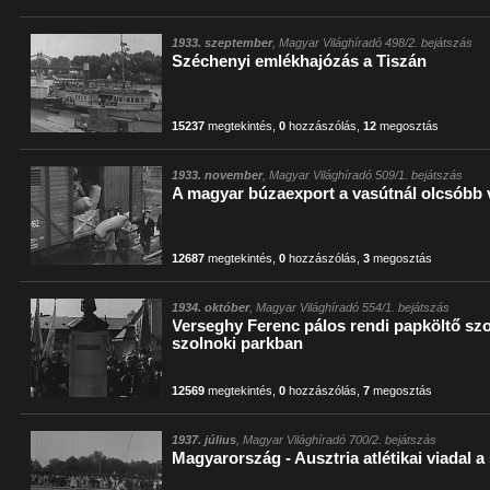
1933. szeptember
, Magyar Világhíradó 498/2. bejátszás
Széchenyi emlékhajózás a Tiszán
15237
megtekintés
,
0
hozzászólás
,
12
megosztás
1933. november
, Magyar Világhíradó 509/1. bejátszás
A magyar búzaexport a vasútnál olcsóbb 
12687
megtekintés
,
0
hozzászólás
,
3
megosztás
1934. október
, Magyar Világhíradó 554/1. bejátszás
Verseghy Ferenc pálos rendi papköltő szo
szolnoki parkban
12569
megtekintés
,
0
hozzászólás
,
7
megosztás
1937. július
, Magyar Világhíradó 700/2. bejátszás
Magyarország - Ausztria atlétikai viadal 