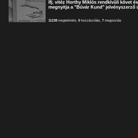
Ifj. vitéz Horthy Miklós rendkívüli követ 
megnyitja a "Búvár Kund" jelvényszerző
11238
megtekintés
,
0
hozzászólás
,
7
megosztás