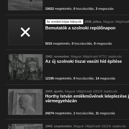
10022
megtekintés
,
0
hozzászólás
,
3
megosztás
Az eredeti kópia hiányzik
1938. július
, Magyar Világhírad
Bemutatók a szolnoki repülőnapon
5015
megtekintés
,
0
hozzászólás
,
0
megosztás
1942. november
, Magyar Világhíradó 977/2. bejátszás
Az új szolnoki tiszai vasúti híd építése
12195
megtekintés
,
0
hozzászólás
,
14
megosztás
1943. április
, Magyar Világhíradó 1001/9. bejátszás
Horthy István emlékművének leleplezése 
vármegyeházán
24274
megtekintés
,
1
hozzászólás
,
11
megosztás
1943. szeptember
, Magyar Világhíradó 1021/6. bejátszás