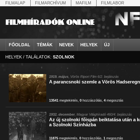
FILMALAP
FILMARCHÍVUM
MAFILM
FILMLABOR
FŐOLDAL
TÉMÁK
NEVEK
HELYEK
ÚJ
HELYEK / TALÁLATOK:
SZOLNOK
agrárium
IV. Béla, magyar királ...
Aarau
állatvilág
Aczél Ilona
Addisz-Abeba
Antikomintern Pakt
Ahn Eak-tai
Aintree
államfő
Aarons-Hughes, Ruth
Abapuszta
amerikai magyarok
Ádám Zoltán
Adony
antiszemitizmus
Aimone savoya-aosta
Aknaszlatina
államfő
Abay Nemes Oszkár
Abesszínia
Anschluss
Ady Endre
Adria
április 4.
Aimone spoletoi her
Akszum
államosítás
Abe Nobuyuki
Abony
antant
Agárdi Gábor
Adua
április 4.
Albert Ferenc
Alag
1919. május
, Vörös Riport Film 6/2. bejátszás
A parancsnoki szemle a Vörös Hadseregn
Állatkert
Aczél György
Ácsteszér
antant
Ágotai Géza, dr.
Afrika
arisztokrácia
Albert Ferenc Habsbu
Albánia
13541
megtekintés
,
0
hozzászólás
,
4
megosztás
1932. december
, Magyar Világhíradó 460/4. bejátszás
Az új szolnoki főispán beiktatása után a
a Szolnoki Színházba
11875
megtekintés
,
0
hozzászólás
,
1
megosztás