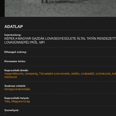
ADATLAP
Inzertszöveg:
KÉPEK A MAGYAR GAZDÁK LOVASEGYESÜLETE ÁLTAL TATÁN RENDEZETT
LOVASÜNNEPÉLYRŐL. MFI
Elhangzó szöveg:
Kivonatos leírás:
Kapcsolódó témák:
megemlékezés
,
ünnepség
,
Társadalmi szervezetek
,
üdülés
,
szabadidő
,
szórakozás
,
kul
művészet
Szakmai címkék:
tömegszórakoztatás
Kapcsolódó helyek:
Tata
,
Magyarország
Személyek:
-