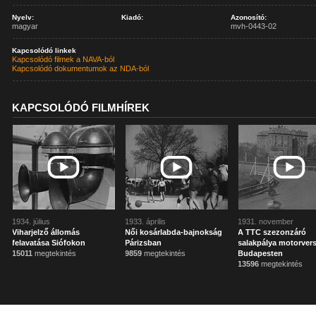
Nyelv:
Kiadó:
Azonosító:
magyar
mvh-0443-02
Kapcsolódó linkek
Kapcsolódó filmek a NAVA-ból
Kapcsolódó dokumentumok az NDA-ból
KAPCSOLÓDÓ FILMHÍREK
1934. július
1933. április
1931. november
Viharjelző állomás
Női kosárlabda-bajnokság
A TTC szezonzáró
felavatása Siófokon
Párizsban
salakpálya motorver
15011
megtekintés
9859
megtekintés
Budapesten
13596
megtekintés