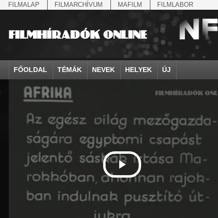
FILMALAP
FILMARCHÍVUM
MAFILM
FILMLABOR
FŐOLDAL
TÉMÁK
NEVEK
HELYEK
ÚJ
agrárium
IV. Béla, magyar királ...
Aarau
állatvilág
Aczél Ilona
Addisz-Abeba
Antikomintern Pakt
Ahn Eak-tai
Aintree
államfő
Aarons-Hughes, Ruth
Abapuszta
amerikai magyarok
Ádám Zoltán
Adony
antiszemitizmus
Aimone savoya-aosta
Aknaszlatina
államfő
Abay Nemes Oszkár
Abesszínia
Anschluss
Ady Endre
Adria
április 4.
Aimone spoletoi her
Akszum
államosítás
Abe Nobuyuki
Abony
antant
Agárdi Gábor
Adua
április 4.
Albert Ferenc
Alag
Állatkert
Aczél György
Ácsteszér
antant
Ágotai Géza, dr.
Afrika
arisztokrácia
Albert Ferenc Habsbu
Albánia