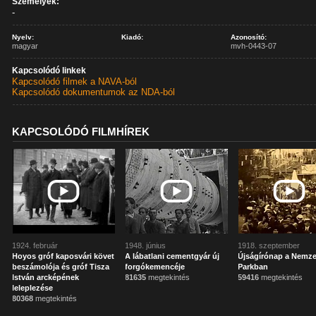
Személyek:
-
Nyelv:
Kiadó:
Azonosító:
magyar
mvh-0443-07
Kapcsolódó linkek
Kapcsolódó filmek a NAVA-ból
Kapcsolódó dokumentumok az NDA-ból
KAPCSOLÓDÓ FILMHÍREK
1924. február
1948. június
1918. szeptember
Hoyos gróf kaposvári követ
A lábatlani cementgyár új
Újságírónap a Nemze
beszámolója és gróf Tisza
forgókemencéje
Parkban
István arcképének
81635
megtekintés
59416
megtekintés
leleplezése
80368
megtekintés