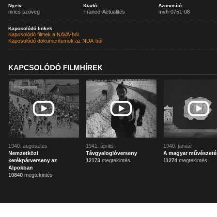
Nyelv:
Kiadó:
Azonosító:
nincs szöveg
France-Actualités
mvh-0751-08
Kapcsolódó linkek
Kapcsolódó filmek a NAVA-ból
Kapcsolódó dokumentumok az NDA-ból
KAPCSOLÓDÓ FILMHÍREK
1940. augusztus
1941. április
1940. január
Nemzetközi
Távgyaloglóverseny
A magyar művészetér
kerékpárverseny az
12173
megtekintés
11274
megtekintés
Alpokban
10840
megtekintés