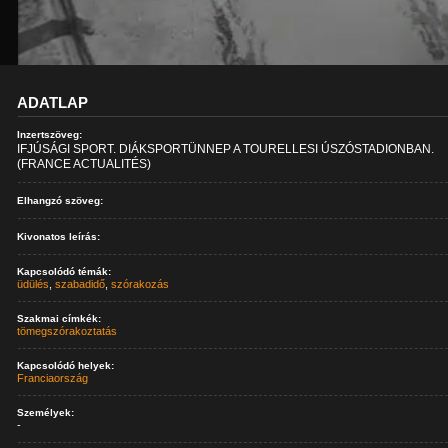
ADATLAP
Inzertszöveg:
IFJÚSÁGI SPORT. DIÁKSPORTÜNNEP A TOURELLESI ÚSZÓSTADIONBAN.
(FRANCE ACTUALITÉS)
Elhangzó szöveg:
Kivonatos leírás:
Kapcsolódó témák:
üdülés
,
szabadidő
,
szórakozás
Szakmai címkék:
tömegszórakoztatás
Kapcsolódó helyek:
Franciaország
Személyek:
-