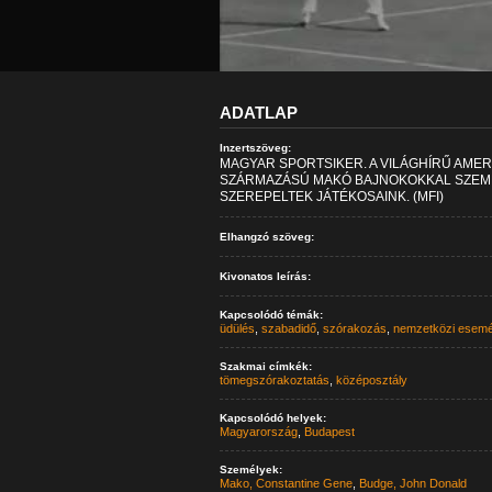
ADATLAP
Inzertszöveg:
MAGYAR SPORTSIKER. A VILÁGHÍRŰ AMER
SZÁRMAZÁSÚ MAKÓ BAJNOKOKKAL SZEM
SZEREPELTEK JÁTÉKOSAINK. (MFI)
Elhangzó szöveg:
Kivonatos leírás:
Kapcsolódó témák:
üdülés
,
szabadidő
,
szórakozás
,
nemzetközi esem
Szakmai címkék:
tömegszórakoztatás
,
középosztály
Kapcsolódó helyek:
Magyarország
,
Budapest
Személyek:
Mako, Constantine Gene
,
Budge, John Donald