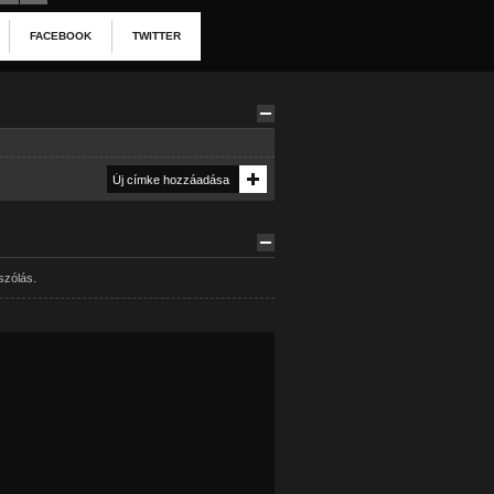
FACEBOOK
TWITTER
szólás.