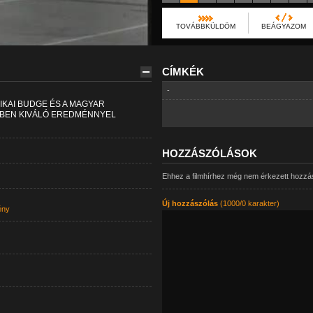
TOVÁBBKÜLDÖM
BEÁGYAZOM
CÍMKÉK
-
IKAI BUDGE ÉS A MAGYAR
BEN KIVÁLÓ EREDMÉNNYEL
HOZZÁSZÓLÁSOK
Ehhez a filmhírhez még nem érkezett hozzá
Új hozzászólás
(1000/0 karakter)
ény