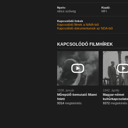
Nyelv:
Kiadó:
nincs szöveg
MFI
Kapcsolódó linkek
Kapcsolódó filmek a NAVA-ból
Kapcsolódó dokumentumok az NDA-ból
KAPCSOLÓDÓ FILMHÍREK
1938. január
1942. április
Műrepülő-bemutató Miami
Magyar-német
felett
kultúrkapcsolat
9314
megtekintés
9372
megtekintés