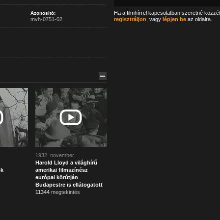
Ha a filmhírrel kapcsolatban szeretné közzé
Azonosító:
mvh-0751-02
regisztráljon
, vagy
lépjen be
az oldalra.
1932. november
Harold Lloyd a világhírű
ok
amerikai filmszínész
európai körútján
Budapestre is ellátogatott
11344
megtekintés