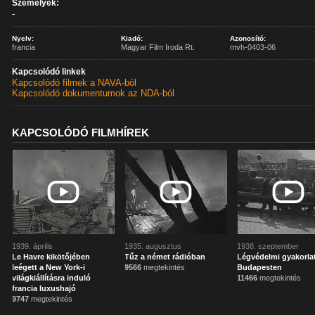
Személyek:
-
Nyelv:
Kiadó:
Azonosító:
francia
Magyar Film Iroda Rt.
mvh-0403-06
Kapcsolódó linkek
Kapcsolódó filmek a NAVA-ból
Kapcsolódó dokumentumok az NDA-ból
KAPCSOLÓDÓ FILMHÍREK
1939. április
1935. augusztus
1938. szeptember
Le Havre kikötőjében
Tűz a német rádióban
Légvédelmi gyakorla
leégett a New York-i
9566
megtekintés
Budapesten
világkiállításra induló
11466
megtekintés
francia luxushajó
9747
megtekintés