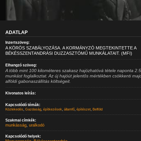
ADATLAP
Inzertszöveg:
A KÖRÖS SZABÁLYOZÁSA. A KORMÁNYZÓ MEGTEKINTETTE A
BÉKÉSSZENTANDRÁSI DUZZASZTÓMŰ MUNKÁLATAIT. (MFI)
Elhangzó szöveg:
A több mint 100 kilométeres szakasz hajózhatóvá tétele naponta 2.
munkást foglalkoztat. Az új hajóút jelentős mértékben csökkenti maj
alföldi gabonaszállítás költségeit.
Kivonatos leírás:
Kapcsolódó témák:
Közlekedés
,
Gazdaság
,
építkezések
,
államfő
,
építészet
,
Belföld
Szakmai címkék:
munkásság
,
uralkodó
Kapcsolódó helyek: