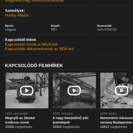
Magyarország
,
Békésszentandrás
Személyek:
Horthy Miklós
Nyelv:
Kiadó:
Azonosító:
magyar
MFI
mvh-0754-02
Kapcsolódó linkek
Kapcsolódó filmek a NAVA-ból
Kapcsolódó dokumentumok az NDA-ból
KAPCSOLÓDÓ FILMHÍREK
1933. december
1938. március
1934. június
Megnyílt az óbudai
A nagy kiterjedésű péti
Nemzetközi háziass
trolibusz-vonal
ipartelepek
verseny Budapesten
33365
megtekintés
10343
megtekintés
10813
megtekintés