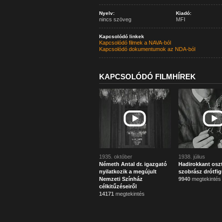
Nyelv:
Kiadó:
nincs szöveg
MFI
Kapcsolódó linkek
Kapcsolódó filmek a NAVA-ból
Kapcsolódó dokumentumok az NDA-ból
KAPCSOLÓDÓ FILMHÍREK
1935. október
1938. július
Németh Antal dr. igazgató
Hadirokkant osz
nyilatkozik a megújult
szobrász drótfig
Nemzeti Színház
9940
megtekintés
célkitűzéseiről
14171
megtekintés