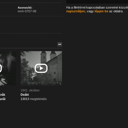
Ha a filmhírrel kapcsolatban szeretné közzé
Azonosító:
mvh-0757-06
regisztráljon
, vagy
lépjen be
az oldalra.
1941. október
trák
Deáki
urái
13013
megtekintés