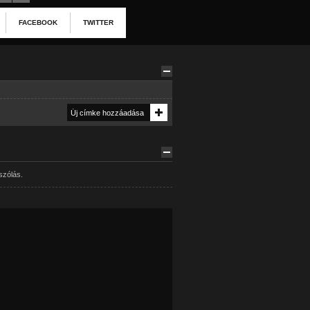
FACEBOOK
TWITTER
szólás.