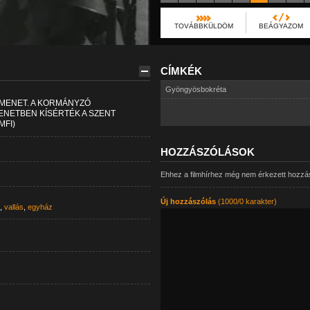
TOVÁBBKÜLDÖM
BEÁGYAZOM
CÍMKÉK
Gyöngyösbokréta
RMENET. A KORMÁNYZÓ
NETBEN KÍSÉRTÉK A SZENT
MFI)
HOZZÁSZÓLÁSOK
Ehhez a filmhírhez még nem érkezett hozzá
Új hozzászólás
(1000/0 karakter)
,
vallás
,
egyház