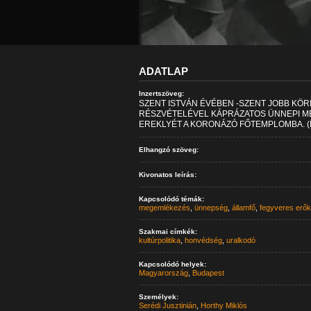
ADATLAP
Inzertszöveg:
SZENT ISTVÁN ÉVÉBEN -SZENT JOBB KÖ
RÉSZVÉTELÉVEL KÁPRÁZATOS ÜNNEPI ME
EREKLYÉT A KORONÁZÓ FŐTEMPLOMBA. (
Elhangzó szöveg:
Kivonatos leírás:
Kapcsolódó témák:
megemlékezés
,
ünnepség
,
államfő
,
fegyveres erők
Szakmai címkék:
kultúrpolitika
,
honvédség
,
uralkodó
Kapcsolódó helyek:
Magyarország
,
Budapest
Személyek:
Serédi Jusztinián
,
Horthy Miklós