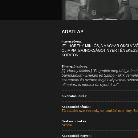
ADATLAP
Inzertszöveg:
IFJ. HORTHY MIKLÓS, A MAGYAR ÖKÖLVÍV
OLIMPIAI BAJNOKSÁGOT NYERT ÉNEKESS
KOFATON
Elhangzó szöveg:
[ifj. Horthy Miklós:] "Engedjék meg hölgyeim
bajnokunkat - Énekes és Szabó - akik, reméle
szerepelni és szépen fogják képviselni színei
olimpiára is mentek és nyertek is!"
Kivonatos leírás:
Kapcsolódó témák:
Társadalmi szervezetek
,
nemzetközi esemény
,
Bel
Szakmai címkék:
olimpia
Kapcsolódó helyek: