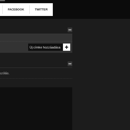
FACEBOOK
TWITTER
szólás.