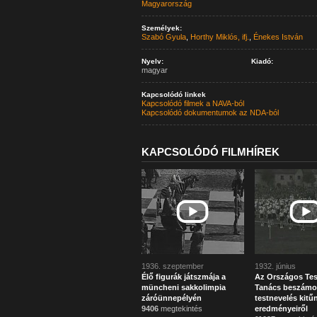
Magyarország
Személyek:
Szabó Gyula
,
Horthy Miklós, ifj.
,
Énekes István
Nyelv:
Kiadó:
magyar
Kapcsolódó linkek
Kapcsolódó filmek a NAVA-ból
Kapcsolódó dokumentumok az NDA-ból
KAPCSOLÓDÓ FILMHÍREK
1936. szeptember
1932. június
Élő figurák játszmája a
Az Országos Tes
müncheni sakkolimpia
Tanács beszámo
záróünnepélyén
testnevelés kitű
9406
megtekintés
eredményeiről