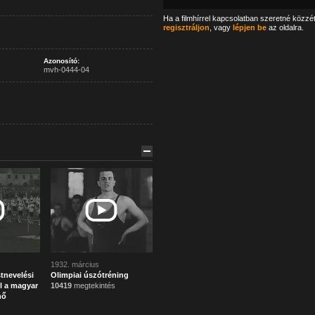
Ha a filmhírrel kapcsolatban szeretné közzé
regisztráljon
, vagy
lépjen be
az oldalra.
Azonosító:
mvh-0444-04
1932. március
tnevelési
Olimpiai úszótréning
l a magyar
10419
megtekintés
nő