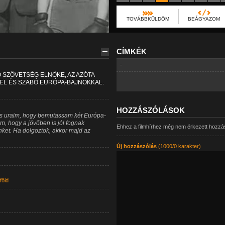
TOVÁBBKÜLDÖM
BEÁGYAZOM
CÍMKÉK
-
Ó SZÖVETSÉG ELNÖKE, AZ AZÓTA
EL ÉS SZABÓ EURÓPA-BAJNOKKAL.
HOZZÁSZÓLÁSOK
 és uraim, hogy bemutassam két Európa-
m, hogy a jövőben is jól fognak
Ehhez a filmhírhez még nem érkezett hozzá
nket. Ha dolgoztok, akkor majd az
Új hozzászólás
(1000/0 karakter)
föld