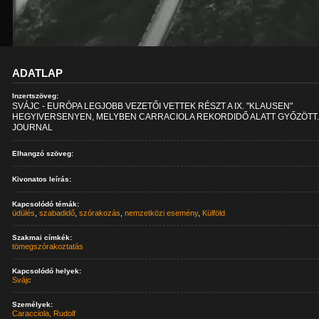
ADATLAP
Inzertszöveg:
SVÁJC - EURÓPA LEGJOBB VEZETŐI VETTEK RÉSZT A IX. "KLAUSEN"
HEGYIVERSENYEN, MELYBEN CARRACIOLA REKORDIDŐ ALATT GYŐZÖTT.
JOURNAL
Elhangzó szöveg:
Kivonatos leírás:
Kapcsolódó témák:
üdülés
,
szabadidő
,
szórakozás
,
nemzetközi esemény
,
Külföld
Szakmai címkék:
tömegszórakoztatás
Kapcsolódó helyek:
Svájc
Személyek:
Caracciola, Rudolf