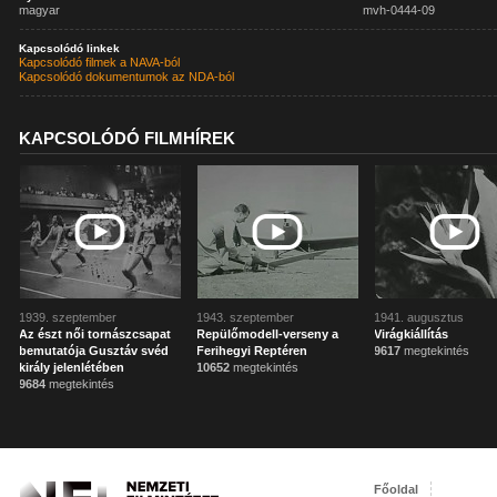
magyar
mvh-0444-09
Kapcsolódó linkek
Kapcsolódó filmek a NAVA-ból
Kapcsolódó dokumentumok az NDA-ból
KAPCSOLÓDÓ FILMHÍREK
1939. szeptember
1943. szeptember
1941. augusztus
Az észt női tornászcsapat
Repülőmodell-verseny a
Virágkiállítás
bemutatója Gusztáv svéd
Ferihegyi Reptéren
9617
megtekintés
király jelenlétében
10652
megtekintés
9684
megtekintés
Főoldal