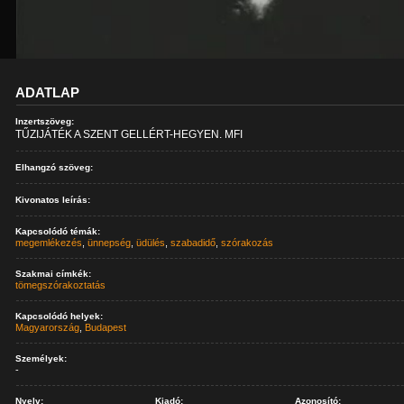
ADATLAP
Inzertszöveg:
TŰZIJÁTÉK A SZENT GELLÉRT-HEGYEN. MFI
Elhangzó szöveg:
Kivonatos leírás:
Kapcsolódó témák:
megemlékezés
,
ünnepség
,
üdülés
,
szabadidő
,
szórakozás
Szakmai címkék:
tömegszórakoztatás
Kapcsolódó helyek:
Magyarország
,
Budapest
Személyek:
-
Nyelv:
Kiadó:
Azonosító: