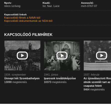
Nyelv:
Kiadó:
Azonosító:
nincs szöveg
Ist. Naz. Luce
mvh-0767-07
Kapcsolódó linkek
Kapcsolódó filmek a NAVA-ból
Kapcsolódó dokumentumok az NDA-ból
KAPCSOLÓDÓ FILMHÍREK
1934. szeptember
1941. június
1937. február
Ünnepi hét Szombathelyen
Iparosok továbbképzése
Az újraválasztott Ro
13090
megtekintés
10373
megtekintés
elnök szemlét tart a
csapatai felett
8464
megtekintés