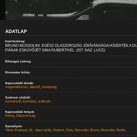
ADATLAP
Inzertszöveg:
BRUNO MUSSOLINI. EGÉSZ OLASZORSZÁG JÓKÍVÁNSÁGAI KÍSÉRTÉK A D
FIÁNAK ESKÜVŐJÉT GINA RUBERTIVEL. (IST. NAZ. LUCE)
Elhangzó szöveg:
Kivonatos leírás:
Kapcsolódó témák:
megemlékezés
,
államfő
,
ünnepség
Szakmai címkék:
kormányfő
,
kormány
,
uralkodó
Kapcsolódó helyek:
Róma
,
Olaszország
Személyek:
Viktor Emánuel, III., olasz király
,
Ruberti, Gina
,
Mussolini, Bruno
,
Mussolini, Benito