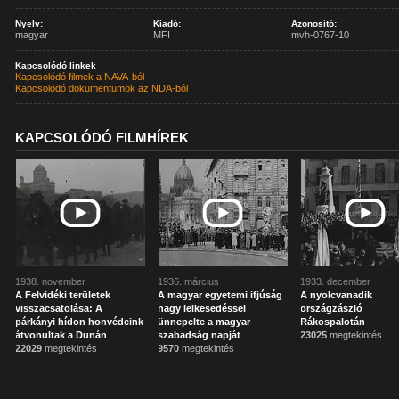
Nyelv:
Kiadó:
Azonosító:
magyar
MFI
mvh-0767-10
Kapcsolódó linkek
Kapcsolódó filmek a NAVA-ból
Kapcsolódó dokumentumok az NDA-ból
KAPCSOLÓDÓ FILMHÍREK
1938. november
1936. március
1933. december
A Felvidéki területek
A magyar egyetemi ifjúság
A nyolcvanadik
visszacsatolása: A
nagy lelkesedéssel
országzászló
párkányi hídon honvédeink
ünnepelte a magyar
Rákospalotán
átvonultak a Dunán
szabadság napját
23025
megtekintés
22029
megtekintés
9570
megtekintés