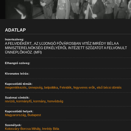
ADATLAP
Inzertszöveg:
A FELVIDÉKÉRT...AZ UJJONGÓ FŐVÁROSBAN VITÉZ IMRÉDY BÉLA A
MINISZTERELNÖKSÉG ERKÉLYÉRŐL INTÉZETT SZÓZATOT A FELVONULT
ÜNNEPLŐKHÖZ. (MFI)
Elhangzó szöveg:
Kivonatos leírás:
Kapcsolódó témák:
megemlékezés
,
ünnepség
,
belpolitika
,
Felvidék
,
fegyveres erők
,
első bécsi döntés
Szakmai címkék:
revízió
,
kormányfő
,
kormány
,
honvédség
Kapcsolódó helyek:
Magyarország
,
Budapest
Személyek:
Kolosváry-Borcsa Mihály
,
Imrédy Béla