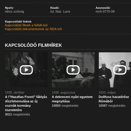
Nyelv:
Kiadó:
Azonosító:
nincs szöveg
Ist. Naz. Luce
mvh-0770-09
Kapcsolódó linkek
Kapcsolódó filmek a NAVA-ból
Kapcsolódó dokumentumok az NDA-ból
KAPCSOLÓDÓ FILMHÍREK
1935. október
1938. augusztus
1933. május
A \"Hazafias Front\" fáklyás
A debreceni nyári egyetem
Dollfuss hazatérése
díszfelvonulása az új
megnyitása
Rómából
osztrák kormány
10850
megtekintés
10087
megtekintés
tiszteletére
9021
megtekintés