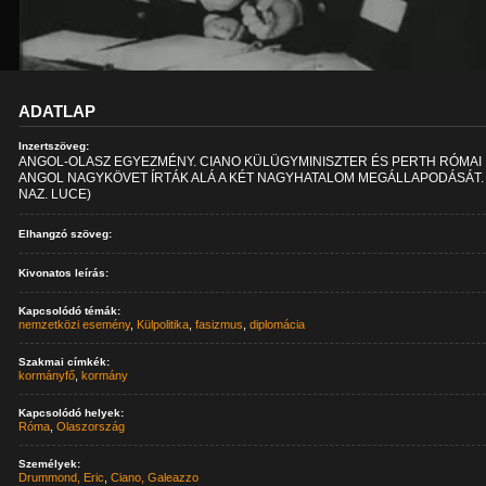
ADATLAP
Inzertszöveg:
ANGOL-OLASZ EGYEZMÉNY. CIANO KÜLÜGYMINISZTER ÉS PERTH RÓMAI
ANGOL NAGYKÖVET ÍRTÁK ALÁ A KÉT NAGYHATALOM MEGÁLLAPODÁSÁT. (
NAZ. LUCE)
Elhangzó szöveg:
Kivonatos leírás:
Kapcsolódó témák:
nemzetközi esemény
,
Külpolitika
,
fasizmus
,
diplomácia
Szakmai címkék:
kormányfő
,
kormány
Kapcsolódó helyek:
Róma
,
Olaszország
Személyek:
Drummond, Eric
,
Ciano, Galeazzo