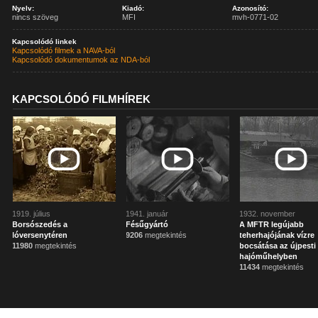
Nyelv:
Kiadó:
Azonosító:
nincs szöveg
MFI
mvh-0771-02
Kapcsolódó linkek
Kapcsolódó filmek a NAVA-ból
Kapcsolódó dokumentumok az NDA-ból
KAPCSOLÓDÓ FILMHÍREK
1919. július
1941. január
1932. november
Borsószedés a
Fésűgyártó
A MFTR legújabb
lóversenytéren
9206
megtekintés
teherhajójának vízre
11980
megtekintés
bocsátása az újpesti
hajóműhelyben
11434
megtekintés