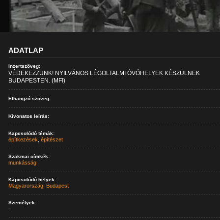
ADATLAP
Inzertszöveg:
VÉDEKEZZÜNK! NYILVÁNOS LÉGOLTALMI ÓVÓHELYEK KÉSZÜLNEK
BUDAPESTEN. (MFI)
Elhangzó szöveg:
Kivonatos leírás:
Kapcsolódó témák:
építkezések
,
építészet
Szakmai címkék:
munkásság
Kapcsolódó helyek:
Magyarország
,
Budapest
Személyek:
-