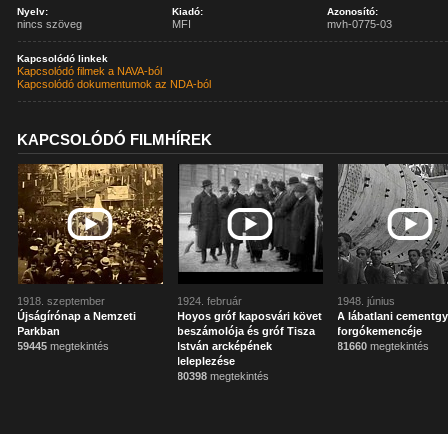
Nyelv:
Kiadó:
Azonosító:
nincs szöveg
MFI
mvh-0775-03
Kapcsolódó linkek
Kapcsolódó filmek a NAVA-ból
Kapcsolódó dokumentumok az NDA-ból
KAPCSOLÓDÓ FILMHÍREK
1918. szeptember
1924. február
1948. június
Újságírónap a Nemzeti
Hoyos gróf kaposvári követ
A lábatlani cementgy
Parkban
beszámolója és gróf Tisza
forgókemencéje
59445
megtekintés
István arcképének
81660
megtekintés
leleplezése
80398
megtekintés