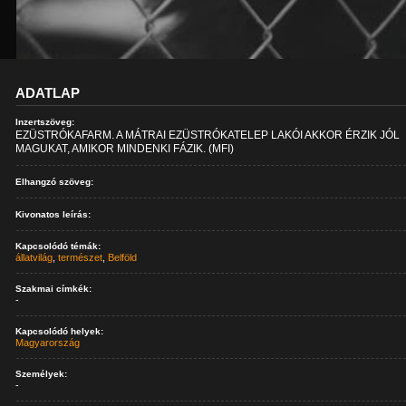
ADATLAP
Inzertszöveg:
EZÜSTRÓKAFARM. A MÁTRAI EZÜSTRÓKATELEP LAKÓI AKKOR ÉRZIK JÓL
MAGUKAT, AMIKOR MINDENKI FÁZIK. (MFI)
Elhangzó szöveg:
Kivonatos leírás:
Kapcsolódó témák:
állatvilág
,
természet
,
Belföld
Szakmai címkék:
-
Kapcsolódó helyek:
Magyarország
Személyek:
-