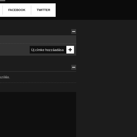
FACEBOOK
TWITTER
szólás.