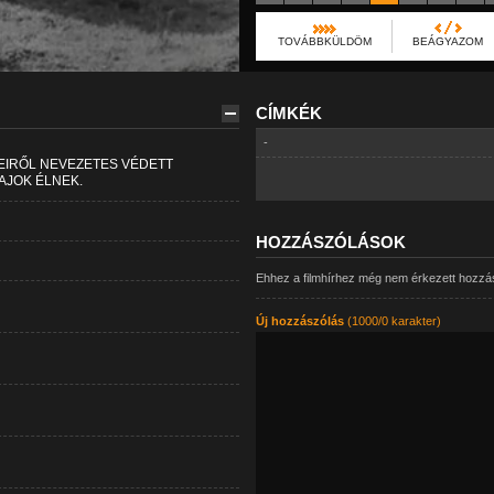
TOVÁBBKÜLDÖM
BEÁGYAZOM
CÍMKÉK
-
EIRŐL NEVEZETES VÉDETT
AJOK ÉLNEK.
HOZZÁSZÓLÁSOK
Ehhez a filmhírhez még nem érkezett hozzá
Új hozzászólás
(1000/0 karakter)