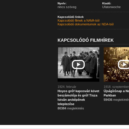
Nyelv:
Kiadó:
nincs szöveg
Ufatonwoche
Kapcsolódó linkek
Kapcsolódó filmek a NAVA-ból
Kapcsolódó dokumentumok az NDA-ból
KAPCSOLÓDÓ FILMHÍREK
1924. február
1918. szeptember
Hoyos gróf kaposvári követ
Újságírónap a N
beszámolója és gróf Tisza
Parkban
István arcképének
59436
megtekinté
leleplezése
80384
megtekintés