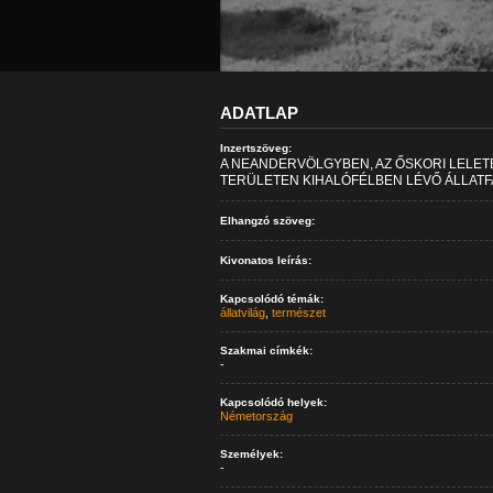
ADATLAP
Inzertszöveg:
A NEANDERVÖLGYBEN, AZ ŐSKORI LELET
TERÜLETEN KIHALÓFÉLBEN LÉVŐ ÁLLATF
Elhangzó szöveg:
Kivonatos leírás:
Kapcsolódó témák:
állatvilág
,
természet
Szakmai címkék:
-
Kapcsolódó helyek:
Németország
Személyek:
-