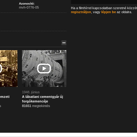
Azonosító:
mvh-0776-05
Ha a filmhírrel kapcsolatban szeretné közzé
regisztráljon
, vagy
lépjen be
az oldalra.
1948. június
emzeti
A lábatlani cementgyár új
forgókemencéje
s
81651
megtekintés