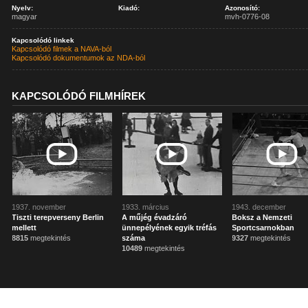
Nyelv:
Kiadó:
Azonosító:
magyar
mvh-0776-08
Kapcsolódó linkek
Kapcsolódó filmek a NAVA-ból
Kapcsolódó dokumentumok az NDA-ból
KAPCSOLÓDÓ FILMHÍREK
1937. november
1933. március
1943. december
Tiszti terepverseny Berlin
A műjég évadzáró
Boksz a Nemzeti
mellett
ünnepélyének egyik tréfás
Sportcsarnokban
8815
megtekintés
száma
9327
megtekintés
10489
megtekintés