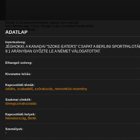
Ennek a híradóeseménynek sajnos nem maradt
fenn filmanyaga. Címe, témája csak a korabeli forrásokból
volt rekonstruálható.
ADATLAP
Inzertszöveg:
JÉGHOKKI, A KANADAI "SZOKE-EATERS" CSAPAT A BERLINI SPORTPALOT
9:1 ARÁNYBAN GYŐZTE LE A NÉMET VÁLOGATOTTAT.
Elhangzó szöveg:
Kivonatos leírás:
Kapcsolódó témák:
üdülés
,
szabadidő
,
szórakozás
,
nemzetközi esemény
Szakmai címkék:
tömegszórakoztatás
Kapcsolódó helyek:
Németország
,
Berlin
Személyek:
-